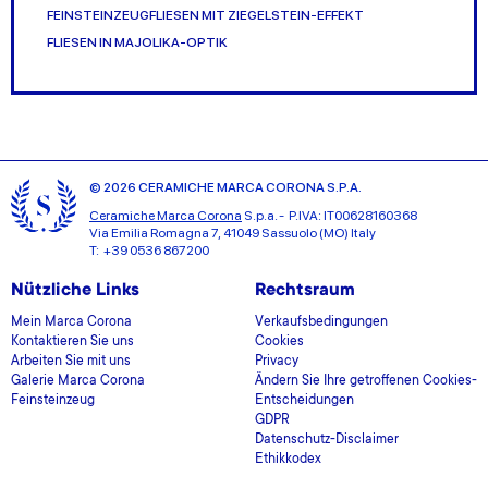
FEINSTEINZEUGFLIESEN MIT ZIEGELSTEIN-EFFEKT
FLIESEN IN MAJOLIKA-OPTIK
© 2026 CERAMICHE MARCA CORONA S.P.A.
Ceramiche Marca Corona
S.p.a. - P.IVA: IT00628160368
Via Emilia Romagna 7, 41049 Sassuolo (MO) Italy
T: +39 0536 867200
Nützliche Links
Rechtsraum
Mein Marca Corona
Verkaufsbedingungen
Kontaktieren Sie uns
Cookies
Arbeiten Sie mit uns
Privacy
Galerie Marca Corona
Ändern Sie Ihre getroffenen Cookies-
Feinsteinzeug
Entscheidungen
GDPR
Datenschutz-Disclaimer
Ethikkodex