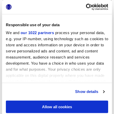
Responsible use of your data
We and
our 1022 partners
process your personal data,
e.g. your IP-number, using technology such as cookies to
store and access information on your device in order to
serve personalized ads and content, ad and content
measurement, audience research and services
development. You have a choice in who uses your data
and for what purposes. Your privacy choices are only
applicable on this digital property where you have made
your choices. You can change or withdraw your consent
any time from the Cookie Declaration or by clicking on
Show details
the Privacy trigger icon.
If you allow, we would also like to:
Allow all cookies
Vulcanica
Collect information about your geographical