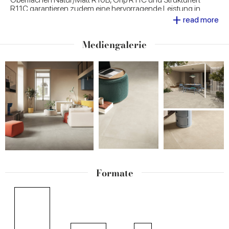
R11C garantieren zudem eine hervorragende Leistung in
+
Bezug auf Widerstandsfähigkeit und Sicherheit. Eine ideale
read more
Wahl für
gewerbliche Räume, Hotels und Büros
.
Mediengalerie
Formate