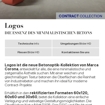
CONTRACT
COLLECTION
Logos
DIE ESSENZ DES MINIMALISTISCHEN BETONS
Technische
Info
Umgebungen
Bilder HD
Fliesen
Bilder HD
Kontaktieren Sie uns
Logos ist die neue Betonoptik-Kollektion von Marca
Corona
, entwickelt für alle, die eine minimalistische und
zeitgemäße Ästhetik suchen. Mit einer weichen und
gleichmäßigen Textur betonen die Oberflächen die Reinheit
von Industriebeton und machen ihn ideal für moderne
Contract-Projekte.
Erhältlich in den
rektifizierten Formaten 60x120,
60x60 und 30x60
, bietet die Kollektion eine einfache
Verlegung und vielseitige Gestaltungsmöglichkeiten. Die
Oberflächen Natur/Matt R10B, Grip R11C und Strukturiert