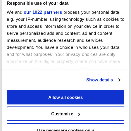
Responsible use of your data
We and
our 1022 partners
process your personal data,
e.g. your IP-number, using technology such as cookies to
store and access information on your device in order to
serve personalized ads and content, ad and content
measurement, audience research and services
development. You have a choice in who uses your data
and for what purposes. Your privacy choices are only
LOGOS GREIGE
LOGOS GREY
applicable on this digital property where you have made
your choices. You can change or withdraw your consent
Projekte
any time from the Cookie Declaration or by clicking on
Show details
the Privacy trigger icon.
If you allow, we would also like to:
Allow all cookies
Collect information about your geographical
location which can be accurate to within several
meters
Customize
Identify your device by actively scanning it for
specific characteristics (fingerprinting)
Wohnkomplex
Find out more about how your personal data is processed
Use necessary cookies only