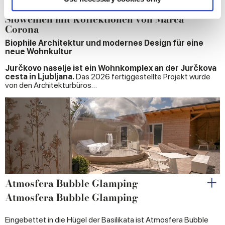
Jurčkovo naselje: ein Wohnprojekt in
and set your preferences in the
details section
.
Slowenien mit Kollektionen von Marca
Corona
We use cookies to personalise content and ads, to
Biophile Architektur und modernes Design für eine
provide social media features and to analyse our traffic.
neue Wohnkultur
We also share information about your use of our site with
Jurčkovo naselje ist ein Wohnkomplex an der Jurčkova
our social media, advertising and analytics partners who
cesta in Ljubljana.
Das 2026 fertiggestellte Projekt wurde
may combine it with other information that you’ve
von den Architekturbüros…
provided to them or that they’ve collected from your use
of their services.
Atmosfera Bubble Glamping
Atmosfera Bubble Glamping
Eingebettet in die Hügel der Basilikata ist Atmosfera Bubble