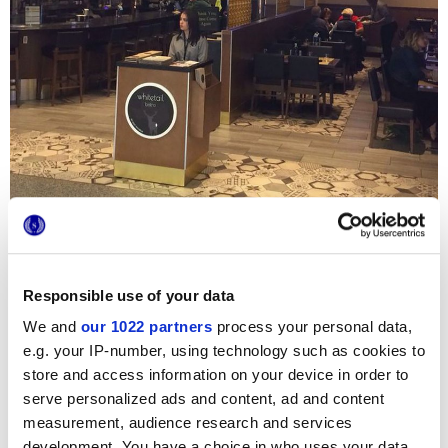
La celebre catena Abacus Jasper’s voleva donare
Responsible use of your data
un’atmosfera ricercata ma accogliente al nuovo
White Tail
Bistrot
, all’interno dell’aereoporto di Dallas (Texas). Nella
We and
our 1022 partners
process your personal data,
sala principale si ritrovano così alti banconi, lampadari
e.g. your IP-number, using technology such as cookies to
metal, dettagli eccentrici e un piacevole crossing tra la
store and access information on your device in order to
serie ceramica in gres porcellanato effett cotto
Terra
e
superfici aspetto legno.
serve personalized ads and content, ad and content
measurement, audience research and services
L’aspetto gessato, i piccoli formati e i delicati decori
geometrici
di questa collezione effetto cemento
development. You have a choice in who uses your data