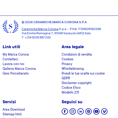
© 2026 CERAMICHE MARCA CORONA S.P.A.
Ceramiche Marca Corona
S.p.a. - P.IVA: IT00628160368
Via Emilia Romagna 7, 41049 Sassuolo (MO) Italy
T: +39 0536 867200
Link utili
Area legale
My Marca Corona
Condizioni di vendita
Contattaci
Cookies
Lavora con noi
Privacy
Galleria Marca Corona
Whistleblowing
Gres Porcellanato
Rivedi le tue scelte sui cookie
GDPR
Disclaimer copyright
Codice Etico
Modello 231
Servizi
Seguici su
Area Download
Sitemap html