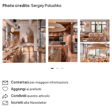
provided to them or that they’ve collected from your use
Photo credits:
Sergey Polushko
of their services.
Contattaci
per maggiori informazioni
Aggiungi
ai preferiti
Condividi
questo articolo
Iscriviti
alla Newsletter