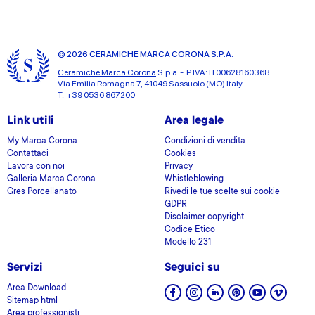
© 2026 CERAMICHE MARCA CORONA S.P.A.
Ceramiche Marca Corona
S.p.a. - P.IVA: IT00628160368
Via Emilia Romagna 7, 41049 Sassuolo (MO) Italy
T: +39 0536 867200
Link utili
Area legale
My Marca Corona
Condizioni di vendita
Contattaci
Cookies
Lavora con noi
Privacy
Galleria Marca Corona
Whistleblowing
Gres Porcellanato
Rivedi le tue scelte sui cookie
GDPR
Disclaimer copyright
Codice Etico
Modello 231
Servizi
Seguici su
Area Download
Sitemap html
Area professionisti