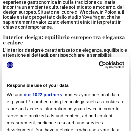
esperienza gastronomica in cui la tradizione culinaria
incontra un ambiente culturale sofisticato e moderno, dal
design europeo. Situato nel cuore di Wroclaw, in Polonia, il
locale è stato progettato dallo studio Yova Yager, che ha
sapientemente valorizzato elementi etnici interpretati in
chiave contemporanea.
Interior design: equilibrio europeo tra eleganza
e calore
L'
interior design
è caratterizzato da eleganza, equilibrio e
attenzione ai dettagli, per rispecchiare la sensibilità
estetica e creativa tipica dello studio. Ogni spazio del
ristorante, esteso su una superficie di circa 150 mq, è
progettato con attenzione per offrire un'esperienza
completa, in cui i
materiali naturali, le texture ricercate
e
i
colori caldi
contribuiscono a un'atmosfera accogliente e
raffinata.
Responsible use of your data
Un omaggio alla cultura e all'artigianato
We and
our 1022 partners
process your personal data,
ucraino
e.g. your IP-number, using technology such as cookies to
Un ruolo centrale nel progetto è stato riservato alla
store and access information on your device in order to
valorizzazione della cultura e dell'artigianato: sono stati
serve personalized ads and content, ad and content
selezionati con cura
arredi, decorazioni e oggetti di
measurement, audience research and services
design realizzati da artigiani e creativi ucraini
, che
esprimono con autenticità e originalità l'identità culturale
development. You have a choice in who uses your data