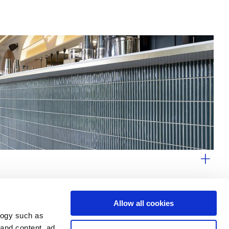
Allow all cookies
logy such as
le
Servizi
Seguici su
 and content, ad