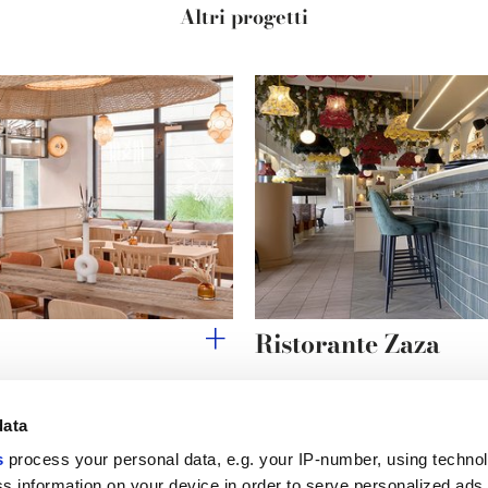
Altri progetti
Ristorante Zaza
data
s
process your personal data, e.g. your IP-number, using techno
Link utili
Area lega
s information on your device in order to serve personalized ads