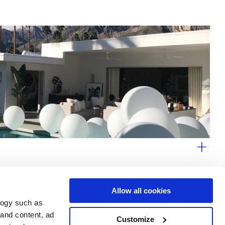
Allow all cookies
logy such as
le
Servizi
Seguici su
 and content, ad
Customize