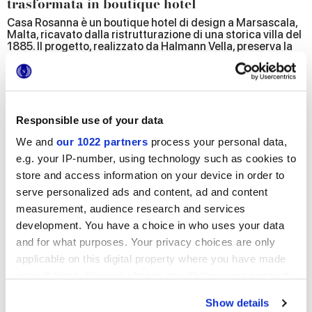
trasformata in boutique hotel
Casa Rosanna è un boutique hotel di design a Marsascala,
Malta, ricavato dalla ristrutturazione di una storica villa del
1885. Il progetto, realizzato da Halmann Vella, preserva la
struttura architettonica originale integrandola
armoniosamente con le tendenze contemporanee.
Elemento chiave della trasformazione è stato l'impiego
delle collezioni Marca Corona di raffinata ispirazione
mediterranea.
Responsible use of your data
Design e materiali: un equilibrio tra tradizione e
modernità
We and
our 1022 partners
process your personal data,
e.g. your IP-number, using technology such as cookies to
Ogni ambiente dell'hotel è stato attentamente progettato
per trovare il perfetto equilibrio tra eredità maltese e stile
store and access information on your device in order to
moderno. La reception accoglie gli ospiti con piastrelle dai
serve personalized ads and content, ad and content
disegni classici, reinterpretati, e un elegante desk in Pietra
Lavica lucida. I quattro piani di Casa Rosanna presentano
measurement, audience research and services
ciascuno un tema distintivo, valorizzato dall'uso di
development. You have a choice in who uses your data
ceramiche Marca Corona di piccolo formato. Nelle camere
and for what purposes. Your privacy choices are only
e nei rispettivi ambienti bagno, rivestimenti decorativi si
fondono armoniosamente in un design accogliente ed
applicable on this digital property where you have made
elegante.
your choices. You can change or withdraw your consent
Un ristorante che unisce materiali rustici e
any time from the Cookie Declaration or by clicking on
dettagli di pregio
Show details
the Privacy trigger icon.