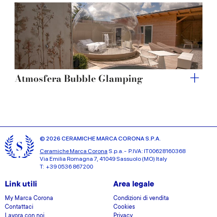
Atmosfera Bubble Glamping
© 2026 CERAMICHE MARCA CORONA S.P.A.
Ceramiche Marca Corona
S.p.a. - P.IVA: IT00628160368
Via Emilia Romagna 7, 41049 Sassuolo (MO) Italy
T: +39 0536 867200
Link utili
Area legale
My Marca Corona
Condizioni di vendita
Contattaci
Cookies
Lavora con noi
Privacy