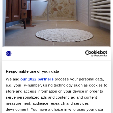
Responsible use of your data
We and
our 1022 partners
process your personal data,
Per la recente ristrutturazione del bagno residenziale
Casa
Mortegliano
si è puntato sul calore e l’originalità della
e.g. your IP-number, using technology such as cookies to
collezione ceramica in gres porcellanato effetto cotto
store and access information on your device in order to
Terra
. Le cementine Marca Corona in formato esagonale
rappresentano infatti il giusto connubio tra classico e
serve personalized ads and content, ad and content
moderno, perfette in accostamento alle pareti dal colore
measurement, audience research and services
deciso. La parete doccia cattura gli ospiti al primo sguardo
grazie all’originale combinazione di decori grafici e alle
development. You have a choice in who uses your data