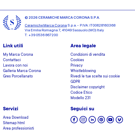
© 2026 CERAMICHE MARCA CORONA S.P.A.
Ceramiche Marca Corona
S.p.a. - P.IVA: IT00628160368
Via Emilia Romagna 7, 41049 Sassuolo (MO) Italy
T: +39 0536 867200
Link utili
Area legale
My Marca Corona
Condizioni di vendita
Contattaci
Cookies
Lavora con noi
Privacy
Galleria Marca Corona
Whistleblowing
Gres Porcellanato
Rivedi le tue scelte sui cookie
GDPR
Disclaimer copyright
Codice Etico
Modello 231
Servizi
Seguici su
Area Download
Sitemap html
Area professionisti