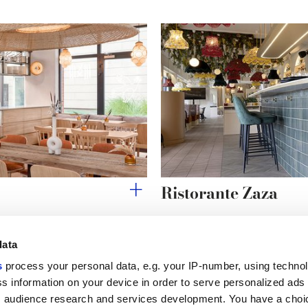
Ristorante Zaza
data
s
process your personal data, e.g. your IP-number, using techno
Link utili
Area lega
s information on your device in order to serve personalized ads
 audience research and services development. You have a choi
My Marca Corona
Condizioni d