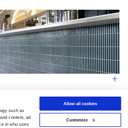
Allow all cookies
logy such as
le
Servizi
Seguici su
 and content, ad
Customize
ce in who uses
i vendita
Area Download