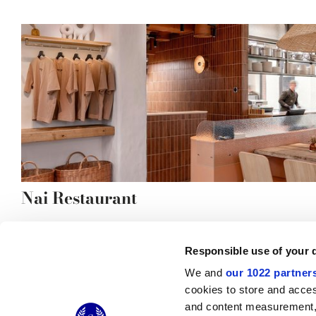
Nai Restaurant
Responsible use of your 
We and
our 1022 partner
© 2026 CERAMICHE MARCA CORONA S.P.A.
cookies to store and acces
Ceramiche Marca Corona
S.p.a. - P.IVA: IT00628160368
and content measurement,