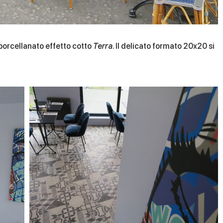
 porcellanato effetto cotto
Terra
. Il delicato formato 20x20 si