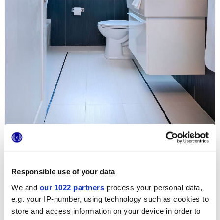
Per la ristrutturazione dell'ampio
Bala Cynywd Apartment
in Pennsylvania sono state selezionati i rivestimenti
Responsible use of your data
tridimensionali
4D
e le cementine decorate
Terra
,
We and
our 1022 partners
process your personal data,
apprezzati per l’estetica raffinata e la qualità Made in Italy.
Nel bagno padronale si ritrovano i rivestimenti
4D
nella
e.g. your IP-number, using technology such as cookies to
variante Deep Blue: gli eleganti rilievi lineari e il sofisticato
store and access information on your device in order to
punto colore trasformano la stanza da bagno in uno spazio