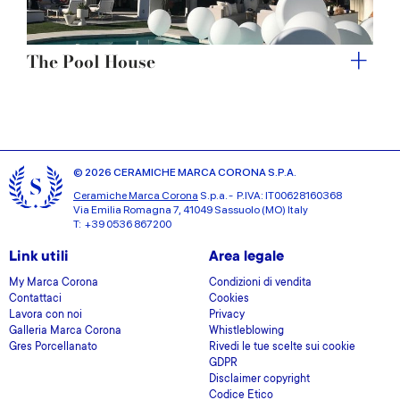
The Pool House
© 2026 CERAMICHE MARCA CORONA S.P.A.
Ceramiche Marca Corona
S.p.a. - P.IVA: IT00628160368
Via Emilia Romagna 7, 41049 Sassuolo (MO) Italy
T: +39 0536 867200
Link utili
Area legale
My Marca Corona
Condizioni di vendita
Contattaci
Cookies
Lavora con noi
Privacy
Galleria Marca Corona
Whistleblowing
Gres Porcellanato
Rivedi le tue scelte sui cookie
GDPR
Disclaimer copyright
Codice Etico