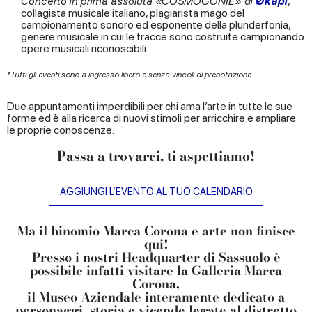
Concerto in prima assoluta «COSMOGONIE» di
Økapi
,
collagista musicale italiano, plagiarista mago del
campionamento sonoro ed esponente della plunderfonia,
genere musicale in cui le tracce sono costruite campionando
opere musicali riconoscibili.
*Tutti gli eventi sono a ingresso libero e senza vincoli di prenotazione.
Due appuntamenti imperdibili per chi ama l’arte in tutte le sue
forme ed è alla ricerca di nuovi stimoli per arricchire e ampliare
le proprie conoscenze.
Passa a trovarci, ti aspettiamo!
AGGIUNGI L’EVENTO AL TUO CALENDARIO
Ma il binomio Marca Corona e arte non finisce
qui!
Presso i nostri Headquarter di Sassuolo è
possibile infatti visitare la
Galleria Marca
Corona
,
il Museo Aziendale interamente dedicato a
personaggi, storia e vicende legate al distretto