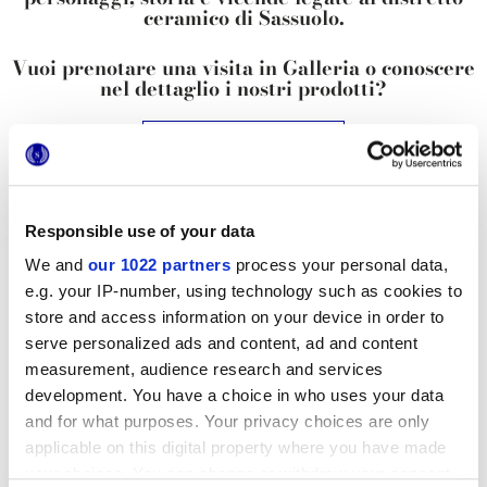
ceramico di Sassuolo.
Vuoi prenotare una visita in Galleria o conoscere
nel dettaglio i nostri prodotti?
RICHIEDI INFORMAZIONI
Contattaci
per maggiori informazioni
Responsible use of your data
Aggiungi
ai preferiti
We and
our 1022 partners
process your personal data,
Condividi
questo articolo
e.g. your IP-number, using technology such as cookies to
Iscriviti
alla Newsletter
store and access information on your device in order to
serve personalized ads and content, ad and content
Vuoi rimanere sempre aggiornato
measurement, audience research and services
sulle novità Marca Corona?
development. You have a choice in who uses your data
iscriviti alla nostra Newsletter
and for what purposes. Your privacy choices are only
applicable on this digital property where you have made
your choices. You can change or withdraw your consent