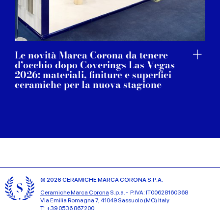
Le novità Marca Corona da tenere
d’occhio dopo Coverings Las Vegas
2026: materiali, finiture e superfici
ceramiche per la nuova stagione
© 2026 CERAMICHE MARCA CORONA S.P.A.
Ceramiche Marca Corona
S.p.a. - P.IVA: IT00628160368
Via Emilia Romagna 7, 41049 Sassuolo (MO) Italy
T: +39 0536 867200