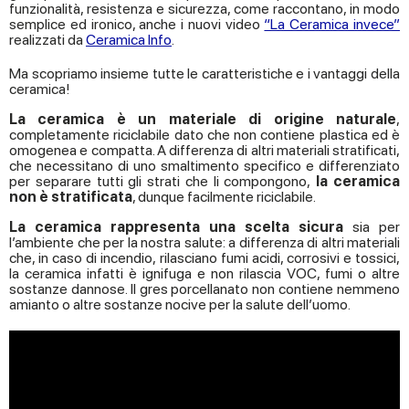
funzionalità, resistenza e sicurezza, come raccontano, in modo
semplice ed ironico, anche i nuovi video
“La Ceramica invece”
realizzati da
Ceramica Info
.
Ma scopriamo insieme tutte le caratteristiche e i vantaggi della
ceramica!
La ceramica
è un materiale di origine naturale
,
completamente riciclabile dato che non contiene plastica ed è
omogenea e compatta. A differenza di altri materiali stratificati,
che necessitano di uno smaltimento specifico e differenziato
per separare tutti gli strati che li compongono,
la ceramica
non è stratificata
, dunque facilmente riciclabile.
La ceramica rappresenta una scelta sicura
sia per
l’ambiente che per la nostra salute: a differenza di altri materiali
che, in caso di incendio, rilasciano fumi acidi, corrosivi e tossici,
la ceramica infatti è ignifuga e non rilascia VOC, fumi o altre
sostanze dannose. Il gres porcellanato non contiene nemmeno
amianto o altre sostanze nocive per la salute dell’uomo.