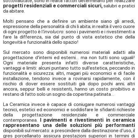
sottovalutate, sono in realtà fattori determinanti per realizzare
progetti residenziali e commerciali sicuri,
salubri e pratici
da abitare.
Molti pensano che a definire un ambiente siano gli arredi,
espressione della personalità di chi li abita; in realtà il vero cuore
di ogni progetto è l
’involucro
: sono i pavimenti e i rivestimenti a
fare la differenza, sia dal punto di vista estetico che della
longevità e funzionalità dello spazio!
Sul mercato sono disponibili numerosi materiali adatti alla
progettazione d’interni ed esterni… ma non tutti sono uguali!
Ogni materiale presenta infatti diverse caratteristiche,
vantaggi e limiti:
alcuni puntano tutto sull’estetica, peccando in
funzionalità e sicurezza; altri, magari più economici e di facile
installazione, tendono invece a rovinarsi rapidamente, con il
rischio di dover essere sostituiti già dopo pochi anni; altri
ancora, seppur belli e resistenti, hanno un costo proibitivo e
restano di fatto solo un sogno da copertina patinata…
La Ceramica invece è capace di coniugare numerosi vantaggi
tecnici, estetici ed economici e soddisfare le sfidanti richieste
della progettazione residenziale e commerciale
contemporanea.
I pavimenti e rivestimenti in ceramica
rappresentano una delle soluzioni più performanti
disponibili sul mercato: a prescindere dalla destinazione d’uso, il
gres porcellanato assicura prestazioni superiori in termini di