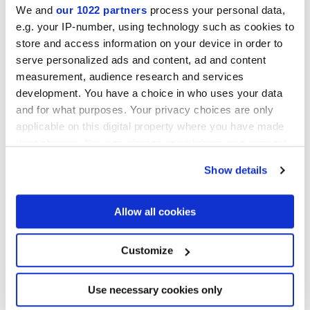
We and
our 1022 partners
process your personal data,
La ceramica offre la massima versatilità
e scelta anche
e.g. your IP-number, using technology such as cookies to
dal punto di vista dei formati: la gamma Marca Corona spazia ad
store and access information on your device in order to
esempio dalle piastrelle in piccolo formato della
linea 1741
,
cementine decorative dal carattere retrò o design, alle grandi
serve personalized ads and content, ad and content
lastre ultrasottili. La proposta in grande formato comprende a
measurement, audience research and services
un’incredibile gamma di superfici, dall’
effetto legno
all’
effetto
pietra
naturale
, dai marmi pregiati alle sofisticate
boiserie
, dalle
development. You have a choice in who uses your data
textures d’ispirazione materica alle superfici dal sapore etnico.
and for what purposes. Your privacy choices are only
applicable on this digital property where you have made
your choices. You can change or withdraw your consent
any time from the Cookie Declaration or by clicking on
Show details
the Privacy trigger icon.
If you allow, we would also like to:
Allow all cookies
Collect information about your geographical
location which can be accurate to within several
meters
Customize
Identify your device by actively scanning it for
specific characteristics (fingerprinting)
Find out more about how your personal data is processed
Use necessary cookies only
and set your preferences in the
details section
.