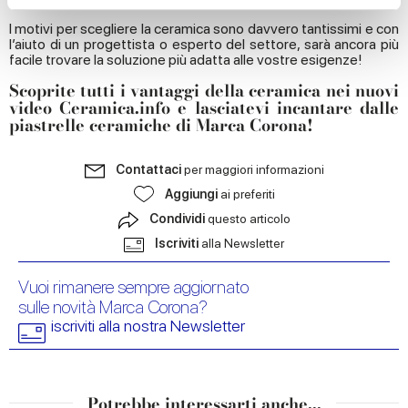
I motivi per scegliere la ceramica sono davvero tantissimi e con
We use cookies to personalise content and ads, to
l’aiuto di un progettista o esperto del settore, sarà ancora più
provide social media features and to analyse our traffic.
facile trovare la soluzione più adatta alle vostre esigenze!
We also share information about your use of our site with
Scoprite tutti i vantaggi della ceramica nei nuovi
our social media, advertising and analytics partners who
video
Ceramica.info
e lasciatevi incantare dalle
piastrelle ceramiche di
Marca Corona
!
may combine it with other information that you’ve
provided to them or that they’ve collected from your use
of their services.
Contattaci
per maggiori informazioni
Aggiungi
ai preferiti
Condividi
questo articolo
Iscriviti
alla Newsletter
Vuoi rimanere sempre aggiornato
sulle novità Marca Corona?
iscriviti alla nostra Newsletter
Potrebbe interessarti anche...