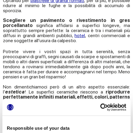
Optando per
piastrelle di grandi formati
,
per di più, è possibile
ridurre al minimo le fughe e la possibilità di accumulo di
sporcizia.
Scegliere un pavimento o rivestimento in gres
porcellanato
significa affidarsi a superfici longeve, ma
soprattutto sempre perfette: la ceramica è tra i materiali più
diffusi in grandi ambienti pubblici,
hotel
, centri commerciali e
zone soggette all’usura da calpestio.
Potrete vivere i vostri spazi in tutta serenità, senza
preoccuparvi di graffi, segni causati da scarpe e spostamenti di
mobili o altri danni superficiali: a differenza di altri materiali, che
tendono a rovinarsi irrimediabilmente già dopo pochi anni, la
ceramica è fatta per durare e accompagnarvi nel tempo. Meno
pensieri e un gran bel risparmio!
Non dimentichiamoci però di un altro aspetto essenziale:
l’
estetica
! Le superfici ceramiche riescono a
riprodurre
perfettamente infiniti materiali, effetti, colori, patterns
e perfino rilievi 3D,
permettendovi di disegnare gli ambienti
dei vostri sogni!
Marca Corona
, da sempre attenta ad
intercettare le richieste dei consumatori e gli ultimi trend dal
mondo del design, propone numerose collezioni ceramiche
diverse per stile ed effetto, studiate nei minimi dettagli per
rispondere alle diverse esigenze e adatte a qualsiasi
Responsible use of your data
destinazione d’uso.