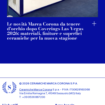
Le novità Marca Corona da tenere
d’occhio dopo Coverings Las Vegas
2026: materiali, finiture e superfici
ceramiche per la nuova stagione
© 2026 CERAMICHE MARCA CORONA S.P.A.
Ceramiche Marca Corona
S.p.a. - P.IVA: IT00628160368
Via Emilia Romagna 7, 41049 Sassuolo (MO) Italy
T: +39 0536 867200