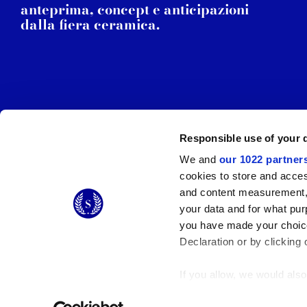
anteprima, concept e anticipazioni
dalla fiera ceramica.
Responsible use of your 
We and
our 1022 partner
© 2026 CERAMICHE MARCA CORONA S.P.A.
cookies to store and acces
Ceramiche Marca Corona
S.p.a. - P.IVA: IT00628160368
and content measurement,
Via Emilia Romagna 7, 41049 Sassuolo (MO) Italy
your data and for what pur
T: +39 0536 867200
you have made your choice
Declaration or by clicking 
If you allow, we would also 
Collect information
Identify your device