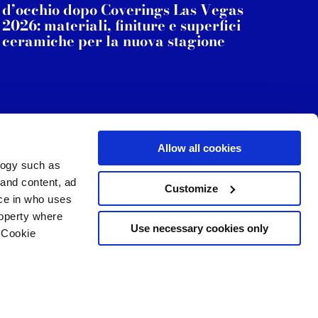
d’occhio dopo Coverings Las Vegas
2026: materiali, finiture e superfici
ceramiche per la nuova stagione
Allow all cookies
logy such as
le
Servizi
Seguici su
 and content, ad
Customize
ce in who uses
i vendita
Area Download
Sitemap html
roperty where
Area professionisti
Use necessary cookies only
 Cookie
ing
 scelte sui cookie
opyright
o
n several meters
g)