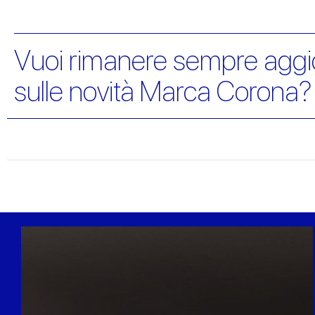
Vuoi rimanere sempre aggi
sulle novità Marca Corona?