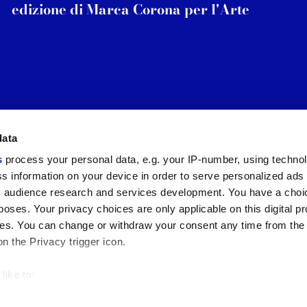
edizione di Marca Corona per l'Arte
data
s
process your personal data, e.g. your IP-number, using techno
Link utili
Area lega
s information on your device in order to serve personalized ads
 audience research and services development. You have a choi
My Marca Corona
Condizioni d
Contattaci
Cookies
poses. Your privacy choices are only applicable on this digital p
Lavora con noi
Privacy
s. You can change or withdraw your consent any time from the
Galleria Marca Corona
Whistleblow
on the Privacy trigger icon.
Gres Porcellanato
Rivedi le tue
GDPR
Disclaimer c
like to:
Codice Etic
 about your geographical location which can be accurate to withi
Modello 231
 by actively scanning it for specific characteristics (fingerprintin