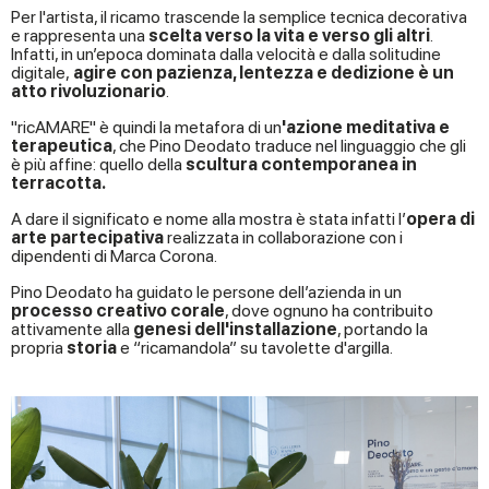
Per l'artista, il ricamo trascende la semplice tecnica decorativa
e rappresenta una
scelta verso la vita e verso gli altri
.
Infatti, in un’epoca dominata dalla velocità e dalla solitudine
digitale,
agire con pazienza, lentezza e dedizione è un
atto rivoluzionario
.
"ricAMARE" è quindi la metafora di un
'azione meditativa e
terapeutica
, che Pino Deodato traduce nel linguaggio che gli
è più affine: quello della
scultura contemporanea in
terracotta.
A dare il significato e nome alla mostra è stata infatti l’
opera di
arte partecipativa
realizzata in collaborazione con i
dipendenti di Marca Corona.
Pino Deodato ha guidato le persone dell’azienda in un
processo creativo corale
, dove ognuno ha contribuito
attivamente alla
genesi dell'installazione
, portando la
propria
storia
e “ricamandola” su tavolette d'argilla.