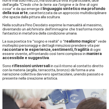
non è mai solo mezzo, ma sostanza viva. In particolare, dice
dell’argilla
"Credo che la terra sia l’origine e la fine di ogni
cosa"
e da qui emerge il
linguaggio sintetico ma profondo
della sua arte
, caratterizzata da un approccio multidisciplinare
che spazia dalla pittura alla scultura.
Nella scultura Pino Deodato esprime la manualità al massimo,
diventando un
alchimista dell'immagine
che trasforma mondi
fantastici in metafora della condizione umana.
La sua poetica tra “sogno e realtà” o “
realismo magico
” vede
molteplici personaggi e dettagli minuziosi prendere vita per
raccontare le esperienze, sentimenti, fragilità
di ogni
essere vivente, affrontando così temi complessi in
maniera
accessibile e suggestiva
.
Sono
riflessioni universali
in cui il ritorno al contatto diretto
con la materia (argilla, terracotta, bronzo) dà forma a una
narrazione collettiva davvero spettacolare, unendo passato e
presente nella creazione artistica.