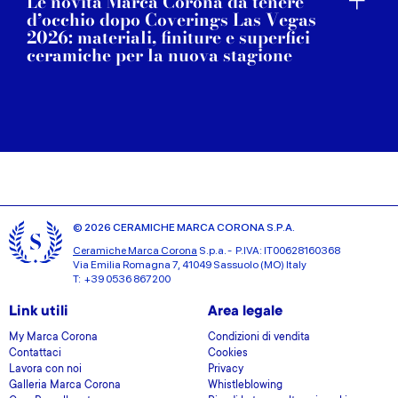
Le novità Marca Corona da tenere
d’occhio dopo Coverings Las Vegas
2026: materiali, finiture e superfici
ceramiche per la nuova stagione
© 2026 CERAMICHE MARCA CORONA S.P.A.
Ceramiche Marca Corona
S.p.a. - P.IVA: IT00628160368
Via Emilia Romagna 7, 41049 Sassuolo (MO) Italy
T: +39 0536 867200
Link utili
Area legale
My Marca Corona
Condizioni di vendita
Contattaci
Cookies
Lavora con noi
Privacy
Galleria Marca Corona
Whistleblowing