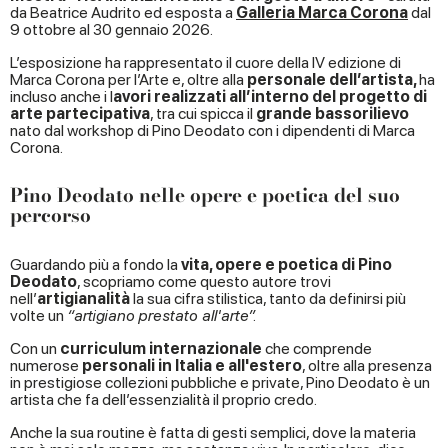
da Beatrice Audrito ed esposta a
Galleria Marca Corona
dal
9 ottobre al 30 gennaio 2026.
L’esposizione ha rappresentato il cuore della IV edizione di
Marca Corona per l’Arte e, oltre alla
personale dell’artista,
ha
incluso anche i l
avori realizzati all’interno del progetto di
arte partecipativa
, tra cui spicca il
grande bassorilievo
nato dal workshop di Pino Deodato con i dipendenti di Marca
Corona.
Pino Deodato nelle opere e poetica del suo
percorso
Guardando più a fondo la
vita, opere e poetica di Pino
Deodato
, scopriamo come questo autore trovi
nell’
artigianalità
la sua cifra stilistica, tanto da definirsi più
volte un
“artigiano prestato all'arte”.
Con un
curriculum internazionale
che comprende
numerose
personali in Italia e all'estero
, oltre alla presenza
in prestigiose collezioni pubbliche e private, Pino Deodato è un
artista che fa dell’essenzialità il proprio credo.
Anche la sua routine è fatta di gesti semplici, dove la materia