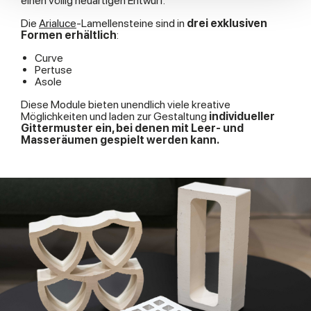
einen völlig neuartigen Entwurf.
We also share information about your use of our site with
Die
Arialuce
-Lamellensteine sind in
drei exklusiven
our social media, advertising and analytics partners who
Formen erhältlich
:
may combine it with other information that you’ve
Curve
provided to them or that they’ve collected from your use
Pertuse
of their services.
Asole
Diese Module bieten unendlich viele kreative
Möglichkeiten und laden zur Gestaltung
individueller
Gittermuster ein, bei denen mit Leer- und
Masseräumen gespielt werden kann.