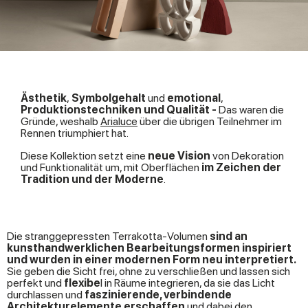
Ästhetik
,
Symbolgehalt
und
emotional
,
Produktionstechniken und Qualität -
Das waren die
Gründe, weshalb
Arialuce
über die übrigen Teilnehmer im
Rennen triumphiert hat.
Diese Kollektion setzt eine
neue Vision
von Dekoration
und Funktionalität um, mit Oberflächen
im Zeichen der
Tradition und der Moderne
.
Die stranggepressten Terrakotta-Volumen
sind an
kunsthandwerklichen Bearbeitungsformen inspiriert
und wurden in einer modernen Form neu interpretiert.
Sie geben die Sicht frei, ohne zu verschließen und lassen sich
perfekt und
flexibe
l in Räume integrieren, da sie das Licht
durchlassen und
faszinierende, verbindende
Architekturelemente erschaffen
und dabei den