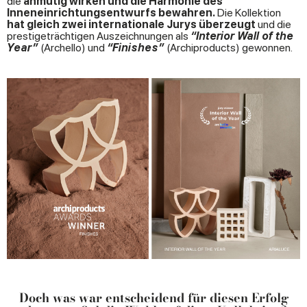
die
anmutig wirken und die Harmonie des
Inneneinrichtungsentwurfs bewahren.
Die Kollektion
hat gleich zwei internationale Jurys überzeugt
und die
prestigeträchtigen Auszeichnungen als
“Interior Wall of the
Year”
(Archello) und
“Finishes”
(Archiproducts) gewonnen.
Doch was war entscheidend für diesen Erfolg