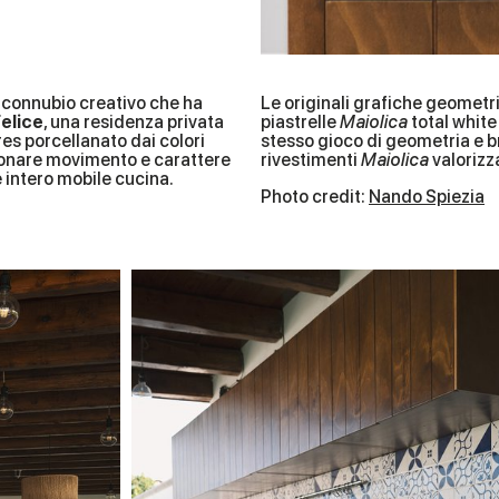
 connubio creativo che ha
Le originali grafiche geometri
Felice
, una residenza privata
piastrelle
Maiolica
total white
gres porcellanato dai colori
stesso gioco di geometria e br
r donare movimento e carattere
rivestimenti
Maiolica
valorizz
e intero mobile cucina.
Photo credit:
Nando Spiezia