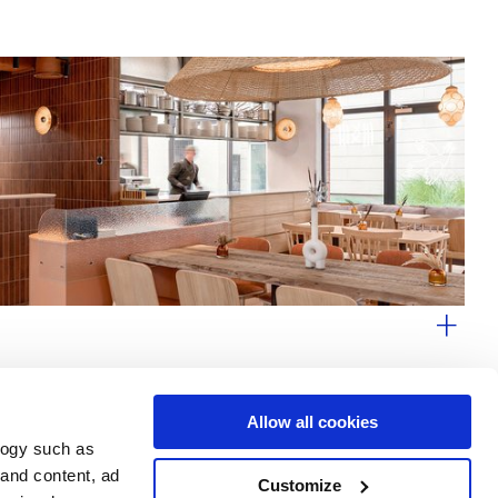
Allow all cookies
logy such as
le
Servizi
Seguici su
 and content, ad
Customize