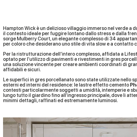
Hampton Wick è un delizioso villaggio immerso nel verde a due
il contesto ideale per fuggire lontano dallo stress e dalla fren
sorge Mulberry Court, un elegante complesso di 34 appartam
per coloro che desiderano uno stile di vita slow e a contatto c
Per la ristrutturazione dell’intero complesso, affidata a Lifes
optato per l’utilizzo di pavimenti e rivestimenti in gres porc
una soluzione vincente per creare ambienti coordinati di gra
affidabili e sicuri.
Le superfici in gres porcellanato sono state utilizzate nello sp
esterni ed interni del residence: le lastre effetto cemento
Ph
contesti particolarmente soggetti a umidità, intemperie e sbal
lungo tutto il giardino fino all’ingresso principale, dove li at
minimi dettagli, raffinati ed estremamente luminosi.