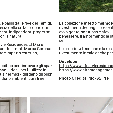
 passi dalle rive del Tamigi,
La collezione effetto marmo
esia della città: proprio qui
rivestimenti dei bagni present
enti indipendenti progettati
avvolgente, sontuoso e sfavill
on la natura.
benessere, trasformando la sta
sé.
tyle Residences LTD, si è
ellanato firmati Marca Corona:
Le proprietà tecniche e la res
nde impatto estetico,
rivestimento ideale anche per 
Developer
ecifico per rinnovare gli spazi
https://www.lifestyleresiden
ase
- ideali per l’utilizzo in
https://www.circmanagemen
zi termici - guidano gli ospiti
Photo Credits
: Nick Ayliffe
tendono ambienti curati nei