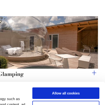
 Glamping
Allow all cookies
logy such as
le
Servizi
Seguici su
 and content, ad