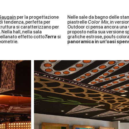
Gaugain
per la progettazione
Nelle sale da bagno delle sta
di tendenza, perfetta per
piastrelle
Color Mix
, in versi
truttura si caratterizzano per
Outdoor ci pensa ancora una vo
 Nella hall, nella sala
proposto nella sua versione sp
cellanato effetto cotto
Terra
si
grafiche estrose, poufs colora
eometrie.
panoramica in un’oasi spen