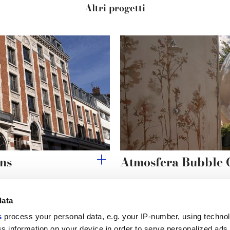
Altri progetti
ins
Atmosfera Bubble
data
s
process your personal data, e.g. your IP-number, using techno
Link utili
Area lega
s information on your device in order to serve personalized ads