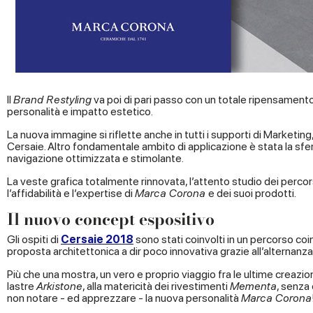
Il
Brand Restyling
va poi di pari passo con un totale ripensamento 
personalità e impatto estetico.
La nuova immagine si riflette anche in tutti i supporti di Marketi
Cersaie. Altro fondamentale ambito di applicazione è stata la sfera
navigazione ottimizzata e stimolante.
La veste grafica totalmente rinnovata, l’attento studio dei percors
l’affidabilità e l’expertise di
Marca Corona
e dei suoi prodotti.
Il nuovo concept espositivo
Gli ospiti di
Cersaie 2018
sono stati coinvolti in un percorso co
proposta architettonica a dir poco innovativa grazie all’alternanza 
Più che una mostra, un vero e proprio viaggio fra le ultime creazio
lastre
Arkistone
, alla matericità dei rivestimenti
Mementa
, senza 
non notare - ed apprezzare - la nuova personalità
Marca Corona