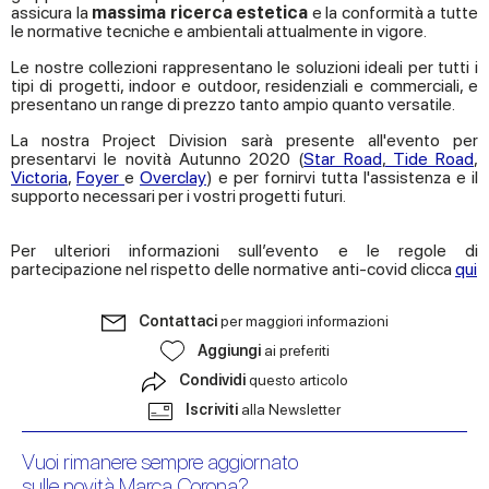
assicura la
massima ricerca estetica
e la conformità a tutte
le normative tecniche e ambientali attualmente in vigore.
Le nostre collezioni rappresentano le soluzioni ideali per tutti i
tipi di progetti, indoor e outdoor, residenziali e commerciali, e
presentano un range di prezzo tanto ampio quanto versatile.
La nostra Project Division sarà presente all'evento per
presentarvi le novità Autunno 2020 (
Star Road
,
Tide Road
,
Victoria
,
Foyer
e
Overclay
) e per fornirvi tutta l'assistenza e il
supporto necessari per i vostri progetti futuri.
Per ulteriori informazioni sull’evento e le regole di
partecipazione nel rispetto delle normative anti-covid clicca
qui
Contattaci
per maggiori informazioni
Aggiungi
ai preferiti
Condividi
questo articolo
Iscriviti
alla Newsletter
Vuoi rimanere sempre aggiornato
sulle novità Marca Corona?