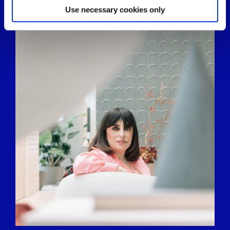
Find out more about how your personal data is processed
Use necessary cookies only
and set your preferences in the
details section
.
We use cookies to personalise content and ads, to
provide social media features and to analyse our traffic.
We also share information about your use of our site with
our social media, advertising and analytics partners who
may combine it with other information that you’ve
provided to them or that they’ve collected from your use
of their services.