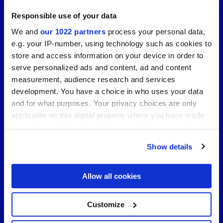
Responsible use of your data
We and
our 1022 partners
process your personal data,
e.g. your IP-number, using technology such as cookies to
store and access information on your device in order to
serve personalized ads and content, ad and content
measurement, audience research and services
development. You have a choice in who uses your data
and for what purposes. Your privacy choices are only
applicable on this digital property where you have made
Verso Cersaie 2026 con Marca
your choices. You can change or withdraw your consent
Corona: anteprima, concept e
any time from the Cookie Declaration or by clicking on
anticipazioni dalla fiera ceramica.
Show details
the Privacy trigger icon.
If you allow, we would also like to:
Allow all cookies
Collect information about your geographical
location which can be accurate to within several
meters
Customize
Identify your device by actively scanning it for
specific characteristics (fingerprinting)