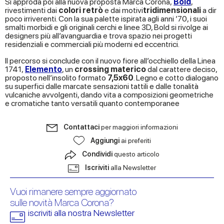
Si approda poi alla nuova proposta Marca Corona,
Bold
,
rivestimenti dai
colori retrò
e dai motivi
tridimensionali
a dir
poco irriverenti. Con la sua palette ispirata agli anni ’70, i suoi
smalti morbidi e gli originali cerchi e linee 3D, Bold si rivolge ai
designers più all’avanguardia e trova spazio nei progetti
residenziali e commerciali più moderni ed eccentrici.
Il percorso si conclude con il nuovo fiore all’occhiello della Linea
1741,
Elemento
, un
crossing materico
dal carattere deciso,
proposto nell’insolito formato
7,5x60
. Legno e cotto dialogano
su superfici dalle marcate sensazioni tattili e dalle tonalità
vulcaniche avvolgenti, dando vita a composizioni geometriche
e cromatiche tanto versatili quanto contemporanee
Contattaci
per maggiori informazioni
Aggiungi
ai preferiti
Condividi
questo articolo
Iscriviti
alla Newsletter
Vuoi rimanere sempre aggiornato
sulle novità Marca Corona?
iscriviti alla nostra Newsletter