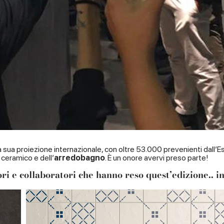
la sua proiezione internazionale, con oltre 53.000 prevenienti dall
o ceramico e dell’
arredobagno
. È un onore avervi preso parte!
atori e collaboratori che hanno reso quest’edizione.. 