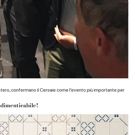
’Estero, confermano il Cersaie come l’evento più importante per
indimenticabile!