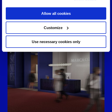
the Privacy trigger icon.
If you allow, we would also like to:
Allow all cookies
Collect information about your geographical
location which can be accurate to within several
meters
Customize
Identify your device by actively scanning it for
specific characteristics (fingerprinting)
Find out more about how your personal data is processed
Use necessary cookies only
and set your preferences in the
details section
.
We use cookies to personalise content and ads, to
provide social media features and to analyse our traffic.
We also share information about your use of our site with
our social media, advertising and analytics partners who
may combine it with other information that you’ve
provided to them or that they’ve collected from your use
of their services.