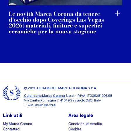
Le novità Marca Corona da tenere
d’occhio dopo Coverings Las Vegas
2026: materiali, finiture e superfici
ceramiche per la nuova stagione
© 2026 CERAMICHE MARCA CORONA S.P.A.
Ceramiche Marca Corona
S.p.a. - P.IVA: IT00628160368
Via Emilia Romagna 7, 41049 Sassuolo (MO) Italy
T: +39 0536 867200
Link utili
Area legale
My Marca Corona
Condizioni di vendita
Contattaci
Cookies