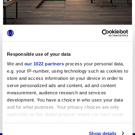
Contattaci
per maggiori informazioni
Aggiungi
ai preferiti
Responsible use of your data
Condividi
questo articolo
We and
our 1022 partners
process your personal data,
Iscriviti
alla Newsletter
e.g. your IP-number, using technology such as cookies to
Vuoi rimanere sempre aggiornato
store and access information on your device in order to
sulle novità Marca Corona?
serve personalized ads and content, ad and content
iscriviti alla nostra Newsletter
measurement, audience research and services
development. You have a choice in who uses your data
and for what purposes. Your privacy choices are only
applicable on this digital property where you have made
Potrebbe interessarti anche...
your choices. You can change or withdraw your consent
any time from the Cookie Declaration or by clicking on
Show details