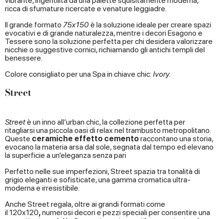
vibrante, ingentilita da una palette squisitamente moderna,
ricca di sfumature ricercate e venature leggiadre.
Il grande formato
75x150
è la soluzione ideale per creare spazi
evocativi e di grande naturalezza, mentre i decori Esagono e
Tessere sono la soluzione perfetta per chi desidera valorizzare
nicchie o suggestive cornici, richiamando gli antichi templi del
benessere.
Colore consigliato per una Spa in chiave chic:
Ivory.
Street
Street
è un inno all’urban chic, la collezione perfetta per
ritagliarsi una
piccola oasi di relax nel trambusto metropolitano.
Queste
ceramiche effetto cemento
raccontano una storia,
evocano la materia arsa dal sole, segnata dal tempo ed elevano
la superficie a un’eleganza senza pari
Perfetto nelle sue imperfezioni, Street spazia tra tonalità di
grigio eleganti e sofisticate, una gamma cromatica ultra-
moderna e irresistibile.
Anche Street regala, oltre ai grandi formati come
il 120x120
,
numerosi decori e pezzi speciali per consentire una