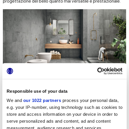
progettazione del bello quanto mai versatile e prestazionale.
Responsible use of your data
Turn your bath in a Spa
con le ispirazioni di
We and
our 1022 partners
process your personal data,
Marca Corona!
e.g. your IP-number, using technology such as cookies to
store and access information on your device in order to
Contattaci
per maggiori informazioni
serve personalized ads and content, ad and content
Aggiungi
ai preferiti
measurement, audience research and services