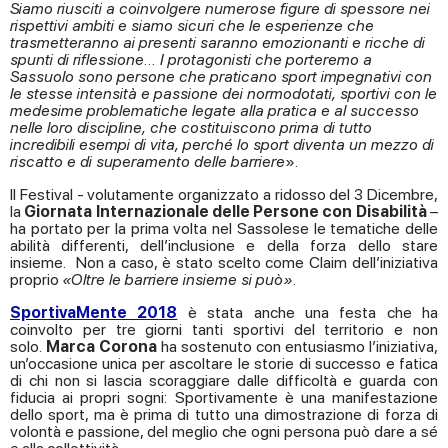
Siamo riusciti a coinvolgere numerose figure di spessore nei
rispettivi ambiti e siamo sicuri che le esperienze che
trasmetteranno ai presenti saranno emozionanti e ricche di
spunti di riflessione… I protagonisti che porteremo a
Sassuolo sono persone che praticano sport impegnativi con
le stesse intensità e passione dei normodotati, sportivi con le
medesime problematiche legate alla pratica e al successo
nelle loro discipline, che costituiscono prima di tutto
incredibili esempi di vita, perché lo sport diventa un mezzo di
riscatto e di superamento delle barriere
».
Il Festival - volutamente organizzato a ridosso del 3 Dicembre,
la
Giornata Internazionale delle Persone con Disabilità
–
ha portato per la prima volta nel Sassolese le tematiche delle
abilità differenti, dell’inclusione e della forza dello stare
insieme. Non a caso, è stato scelto come Claim dell’iniziativa
proprio
«Oltre le barriere insieme si può».
SportivaMente 2018
è stata anche una festa che ha
coinvolto per tre giorni tanti sportivi del territorio e non
solo.
Marca Corona
ha sostenuto con entusiasmo l’iniziativa,
un’occasione unica per ascoltare le storie di successo e fatica
di chi non si lascia scoraggiare dalle difficoltà e guarda con
fiducia ai propri sogni: Sportivamente è una manifestazione
dello sport, ma è prima di tutto una dimostrazione di forza di
volontà e passione, del meglio che ogni persona può dare a sé