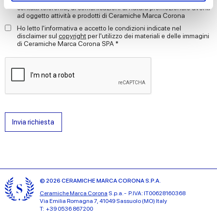
contatti telefonici, di comunicazioni di natura promozionale aventi
ad oggetto attività e prodotti di Ceramiche Marca Corona
We use cookies to personalise content and ads, to
Ho letto l'informativa e accetto le condizioni indicate nel
provide social media features and to analyse our traffic.
disclaimer sul
copyright
per l'utilizzo dei materiali e delle immagini
di Ceramiche Marca Corona SPA *
We also share information about your use of our site with
our social media, advertising and analytics partners who
may combine it with other information that you’ve
provided to them or that they’ve collected from your use
of their services.
Invia richiesta
© 2026 CERAMICHE MARCA CORONA S.P.A.
Ceramiche Marca Corona
S.p.a. - P.IVA: IT00628160368
Via Emilia Romagna 7, 41049 Sassuolo (MO) Italy
T: +39 0536 867200