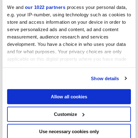
We and
our 1022 partners
process your personal data,
Collezioni di interesse
e.g. your IP-number, using technology such as cookies to
store and access information on your device in order to
serve personalized ads and content, ad and content
measurement, audience research and services
development. You have a choice in who uses your data
and for what purposes. Your privacy choices are only
applicable on this digital property where you have made
your choices. You can change or withdraw your consent
any time from the Cookie Declaration or by clicking on
Show details
the Privacy trigger icon.
If you allow, we would also like to:
Allow all cookies
Collect information about your geographical
location which can be accurate to within several
meters
Customize
Autorizzo il trattamento dei miei dati al fine di dare seguito alla mia
Identify your device by actively scanning it for
richiesta di cui al punto C) dell’
informativa
. *
specific characteristics (fingerprinting)
Acconsenso al trattamento dei miei dati personali per le finalità di
Find out more about how your personal data is processed
Use necessary cookies only
marketing di cui al punto D) dell’
informativa
, ai fini dell’invio,
and set your preferences in the
details section
.
anche mediante modalità automatizzate (sms, mms, fax, e-mail) e