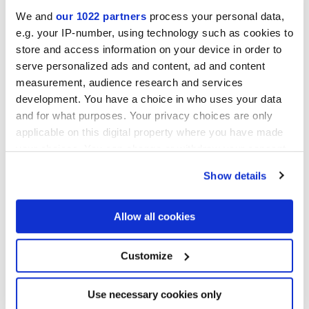
We and
our 1022 partners
process your personal data,
Collezioni di interesse
e.g. your IP-number, using technology such as cookies to
store and access information on your device in order to
serve personalized ads and content, ad and content
measurement, audience research and services
development. You have a choice in who uses your data
and for what purposes. Your privacy choices are only
applicable on this digital property where you have made
your choices. You can change or withdraw your consent
any time from the Cookie Declaration or by clicking on
Show details
the Privacy trigger icon.
If you allow, we would also like to:
Allow all cookies
Collect information about your geographical
location which can be accurate to within several
meters
Customize
Autorizzo il trattamento dei miei dati al fine di dare seguito alla mia
Identify your device by actively scanning it for
richiesta di cui al punto C) dell’
informativa
. *
specific characteristics (fingerprinting)
Acconsenso al trattamento dei miei dati personali per le finalità di
Find out more about how your personal data is processed
Use necessary cookies only
marketing di cui al punto D) dell’
informativa
, ai fini dell’invio,
and set your preferences in the
details section
.
anche mediante modalità automatizzate (sms, mms, fax, e-mail) e