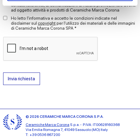
contatti telefonici, di comunicazioni di natura promozionale aventi
ad oggetto attività e prodotti di Ceramiche Marca Corona
We use cookies to personalise content and ads, to
Ho letto l'informativa e accetto le condizioni indicate nel
provide social media features and to analyse our traffic.
disclaimer sul
copyright
per l'utilizzo dei materiali e delle immagini
di Ceramiche Marca Corona SPA *
We also share information about your use of our site with
our social media, advertising and analytics partners who
may combine it with other information that you’ve
provided to them or that they’ve collected from your use
of their services.
Invia richiesta
© 2026 CERAMICHE MARCA CORONA S.P.A.
Ceramiche Marca Corona
S.p.a. - P.IVA: IT00628160368
Via Emilia Romagna 7, 41049 Sassuolo (MO) Italy
T: +39 0536 867200