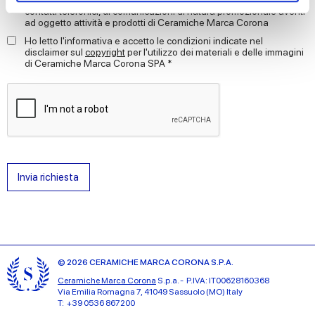
contatti telefonici, di comunicazioni di natura promozionale aventi
ad oggetto attività e prodotti di Ceramiche Marca Corona
We use cookies to personalise content and ads, to
Ho letto l'informativa e accetto le condizioni indicate nel
provide social media features and to analyse our traffic.
disclaimer sul
copyright
per l'utilizzo dei materiali e delle immagini
di Ceramiche Marca Corona SPA *
We also share information about your use of our site with
our social media, advertising and analytics partners who
may combine it with other information that you’ve
provided to them or that they’ve collected from your use
of their services.
Invia richiesta
© 2026 CERAMICHE MARCA CORONA S.P.A.
Ceramiche Marca Corona
S.p.a. - P.IVA: IT00628160368
Via Emilia Romagna 7, 41049 Sassuolo (MO) Italy
T: +39 0536 867200