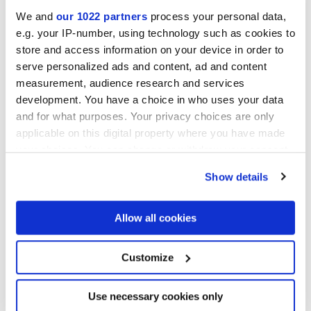
We and
our 1022 partners
process your personal data,
Collezioni di interesse
e.g. your IP-number, using technology such as cookies to
store and access information on your device in order to
serve personalized ads and content, ad and content
measurement, audience research and services
development. You have a choice in who uses your data
and for what purposes. Your privacy choices are only
applicable on this digital property where you have made
your choices. You can change or withdraw your consent
any time from the Cookie Declaration or by clicking on
Show details
the Privacy trigger icon.
If you allow, we would also like to:
Allow all cookies
Collect information about your geographical
location which can be accurate to within several
meters
Customize
Autorizzo il trattamento dei miei dati al fine di dare seguito alla mia
Identify your device by actively scanning it for
richiesta di cui al punto C) dell’
informativa
. *
specific characteristics (fingerprinting)
Acconsenso al trattamento dei miei dati personali per le finalità di
Find out more about how your personal data is processed
Use necessary cookies only
marketing di cui al punto D) dell’
informativa
, ai fini dell’invio,
and set your preferences in the
details section
.
anche mediante modalità automatizzate (sms, mms, fax, e-mail) e