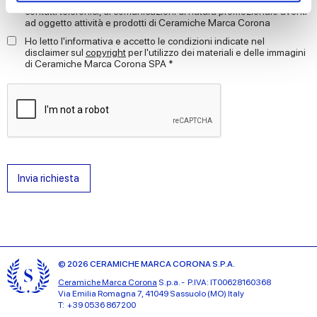
contatti telefonici, di comunicazioni di natura promozionale aventi
ad oggetto attività e prodotti di Ceramiche Marca Corona
We use cookies to personalise content and ads, to
Ho letto l'informativa e accetto le condizioni indicate nel
provide social media features and to analyse our traffic.
disclaimer sul
copyright
per l'utilizzo dei materiali e delle immagini
di Ceramiche Marca Corona SPA *
We also share information about your use of our site with
our social media, advertising and analytics partners who
may combine it with other information that you’ve
provided to them or that they’ve collected from your use
of their services.
Invia richiesta
© 2026 CERAMICHE MARCA CORONA S.P.A.
Ceramiche Marca Corona
S.p.a. - P.IVA: IT00628160368
Via Emilia Romagna 7, 41049 Sassuolo (MO) Italy
T: +39 0536 867200