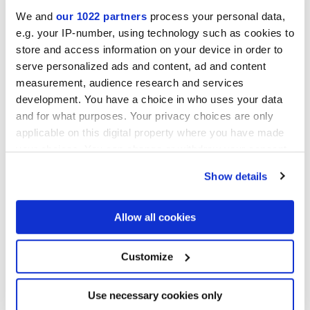
We and
our 1022 partners
process your personal data,
Collezioni di interesse
e.g. your IP-number, using technology such as cookies to
store and access information on your device in order to
serve personalized ads and content, ad and content
measurement, audience research and services
development. You have a choice in who uses your data
and for what purposes. Your privacy choices are only
applicable on this digital property where you have made
your choices. You can change or withdraw your consent
any time from the Cookie Declaration or by clicking on
Show details
the Privacy trigger icon.
If you allow, we would also like to:
Allow all cookies
Collect information about your geographical
location which can be accurate to within several
meters
Customize
Autorizzo il trattamento dei miei dati al fine di dare seguito alla mia
Identify your device by actively scanning it for
richiesta di cui al punto C) dell’
informativa
. *
specific characteristics (fingerprinting)
Acconsenso al trattamento dei miei dati personali per le finalità di
Find out more about how your personal data is processed
Use necessary cookies only
marketing di cui al punto D) dell’
informativa
, ai fini dell’invio,
and set your preferences in the
details section
.
anche mediante modalità automatizzate (sms, mms, fax, e-mail) e