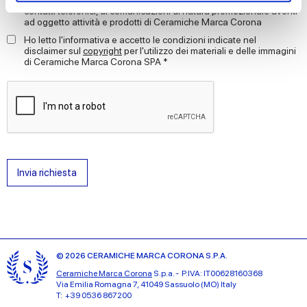
contatti telefonici, di comunicazioni di natura promozionale aventi
ad oggetto attività e prodotti di Ceramiche Marca Corona
We use cookies to personalise content and ads, to
Ho letto l'informativa e accetto le condizioni indicate nel
provide social media features and to analyse our traffic.
disclaimer sul
copyright
per l'utilizzo dei materiali e delle immagini
di Ceramiche Marca Corona SPA *
We also share information about your use of our site with
our social media, advertising and analytics partners who
may combine it with other information that you’ve
provided to them or that they’ve collected from your use
of their services.
Invia richiesta
© 2026 CERAMICHE MARCA CORONA S.P.A.
Ceramiche Marca Corona
S.p.a. - P.IVA: IT00628160368
Via Emilia Romagna 7, 41049 Sassuolo (MO) Italy
T: +39 0536 867200