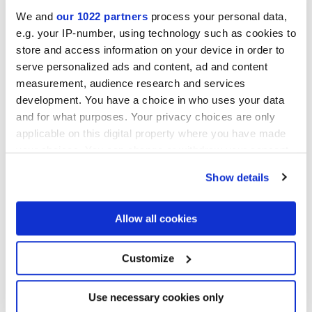
We and
our 1022 partners
process your personal data,
Collezioni di interesse
e.g. your IP-number, using technology such as cookies to
store and access information on your device in order to
serve personalized ads and content, ad and content
measurement, audience research and services
development. You have a choice in who uses your data
and for what purposes. Your privacy choices are only
applicable on this digital property where you have made
your choices. You can change or withdraw your consent
any time from the Cookie Declaration or by clicking on
Show details
the Privacy trigger icon.
If you allow, we would also like to:
Allow all cookies
Collect information about your geographical
location which can be accurate to within several
meters
Customize
Autorizzo il trattamento dei miei dati al fine di dare seguito alla mia
Identify your device by actively scanning it for
richiesta di cui al punto C) dell’
informativa
. *
specific characteristics (fingerprinting)
Acconsenso al trattamento dei miei dati personali per le finalità di
Find out more about how your personal data is processed
Use necessary cookies only
marketing di cui al punto D) dell’
informativa
, ai fini dell’invio,
and set your preferences in the
details section
.
anche mediante modalità automatizzate (sms, mms, fax, e-mail) e