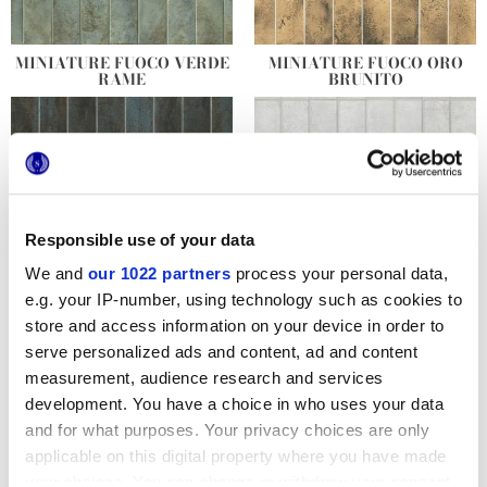
MINIATURE FUOCO VERDE
MINIATURE FUOCO ORO
RAME
BRUNITO
Responsible use of your data
We and
our 1022 partners
process your personal data,
e.g. your IP-number, using technology such as cookies to
store and access information on your device in order to
MINIATURE FUOCO BLU
MINIATURE FUOCO
IRON
BIANCO ARGENTEO
serve personalized ads and content, ad and content
measurement, audience research and services
development. You have a choice in who uses your data
and for what purposes. Your privacy choices are only
applicable on this digital property where you have made
your choices. You can change or withdraw your consent