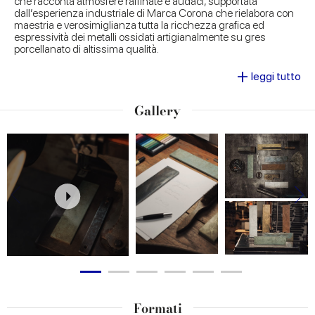
che racconta atmosfere raffinate e audaci, supportata
dall’esperienza industriale di Marca Corona che rielabora con
maestria e verosimiglianza tutta la ricchezza grafica ed
espressività dei metalli ossidati artigianalmente su gres
porcellanato di altissima qualità.
+
Perfette per ambienti industrial-chic e dal mood
leggi tutto
contemporaneo o come punto di rottura in ambientazioni più
classiche, per decorare elementi architettonici come nicchie e
Gallery
camini o per personalizzare diversi contesti d’arredo,
le
piastrelle della collezione Miniature Fuoco
diventano protagoniste indiscusse di progetti
con
pavimentazioni e rivestimenti in gres porcellanato che
valorizzano la forza espressiva dell’effetto metallo, senza
compromettere funzionalità e praticità.
Formati