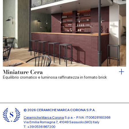
Miniature Cera
Equilibrio cromatico e luminosa raffinatezza in formato brick
© 2026 CERAMICHE MARCA CORONA S.P.A.
Ceramiche Marca Corona
S.p.a. - P.IVA: IT00628160368
Via Emilia Romagna 7, 41049 Sassuolo (MO) Italy
T: +39 0536 867200