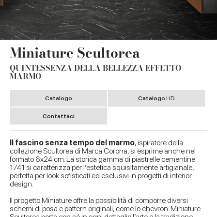
Miniature Scultorea
QUINTESSENZA DELLA BELLEZZA EFFETTO
MARMO
Catalogo
Catalogo
HD
Contattaci
Il fascino senza tempo del marmo
, ispiratore della
collezione Scultorea di Marca Corona, si esprime anche nel
formato 6x24 cm. La storica gamma di piastrelle cementine
1741 si caratterizza per l’estetica squisitamente artigianale,
perfetta per look sofisticati ed esclusivi in progetti di interior
design.
Il progetto Miniature offre la possibilità di comporre diversi
schemi di posa e pattern originali, come lo chevron. Miniature
Scultorea porta con sé in ogni dettaglio l’arte e la tradizione