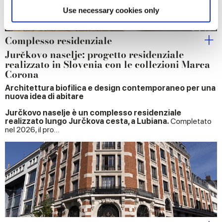
Find out more about how your personal data is processed
Use necessary cookies only
and set your preferences in the
details section
.
Complesso residenziale
We use cookies to personalise content and ads, to
Jurčkovo naselje: progetto residenziale
provide social media features and to analyse our traffic.
realizzato in Slovenia con le collezioni Marca
We also share information about your use of our site with
Corona
our social media, advertising and analytics partners who
Architettura biofilica e design contemporaneo per una
may combine it with other information that you’ve
nuova idea di abitare
provided to them or that they’ve collected from your use
Jurčkovo naselje è un complesso residenziale
of their services.
realizzato lungo Jurčkova cesta, a Lubiana.
Completato
nel 2026, il pro…