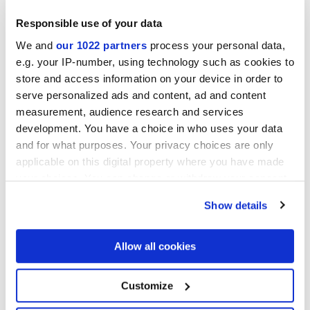
MINIATURE SCULTOREA
MINIATURE SCULTOREA
CALACATTA ORO FINO
STATUARIO VENA
ARGENTO
Responsible use of your data
We and
our 1022 partners
process your personal data,
e.g. your IP-number, using technology such as cookies to
store and access information on your device in order to
serve personalized ads and content, ad and content
measurement, audience research and services
development. You have a choice in who uses your data
and for what purposes. Your privacy choices are only
applicable on this digital property where you have made
your choices. You can change or withdraw your consent
MINIATURE SCULTOREA
MINIATURE SCULTOREA
any time from the Cookie Declaration or by clicking on
FOAM GREY
DARK DIAMOND
Show details
the Privacy trigger icon.
Progetti
If you allow, we would also like to:
Allow all cookies
Collect information about your geographical
location which can be accurate to within several
meters
Customize
Identify your device by actively scanning it for
specific characteristics (fingerprinting)