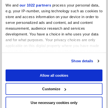
We and
our 1022 partners
process your personal data,
e.g. your IP-number, using technology such as cookies to
store and access information on your device in order to
MINIATURE RIMA
MINIATURE RIMA
serve personalized ads and content, ad and content
MANDORLA
CARAMELLO
measurement, audience research and services
development. You have a choice in who uses your data
and for what purposes. Your privacy choices are only
applicable on this digital property where you have made
your choices. You can change or withdraw your consent
any time from the Cookie Declaration or by clicking on
Show details
the Privacy trigger icon.
If you allow, we would also like to:
Allow all cookies
MINIATURE RIMA
MINIATURE RIMA
Collect information about your geographical
TORTORA
POSIDONIA
location which can be accurate to within several
meters
Customize
Identify your device by actively scanning it for
specific characteristics (fingerprinting)
Find out more about how your personal data is processed
Use necessary cookies only
and set your preferences in the
details section
.