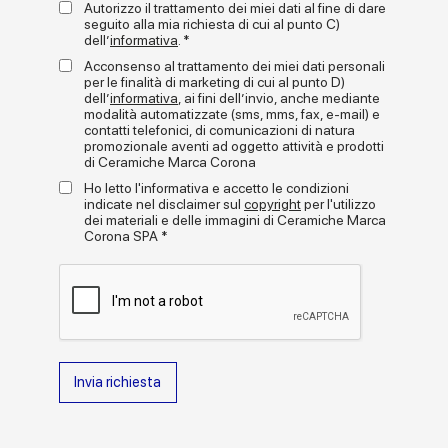
Autorizzo il trattamento dei miei dati al fine di dare
tridimensionale lucida danno vita a un prodotto decorativo dal
seguito alla mia richiesta di cui al punto C)
forte impatto, sia visivo che tattile.
dell’
informativa
. *
L’unicità della collezione risiede nella sua superficie
:
Acconsenso al trattamento dei miei dati personali
un effetto brillante e morbido al tatto che valorizza i pigmenti e le
+
per le finalità di marketing di cui al punto D)
leggi tutto
profondità cromatiche, enfatizzando le riflessioni della luce e il
dell’
informativa
, ai fini dell’invio, anche mediante
dinamismo delle pareti. Il contrasto tra il lucido della pasta
modalità automatizzate (sms, mms, fax, e-mail) e
contatti telefonici, di comunicazioni di natura
vetrosa e l’opacità della base aggiunge ulteriore sofisticazione
Gallery
promozionale aventi ad oggetto attività e prodotti
a ogni posa.
di Ceramiche Marca Corona
Disponibile in una gamma di dieci colori,
Miniature Rima
Ho letto l'informativa e accetto le condizioni
propone un equilibrio armonico tra tonalità calde e
indicate nel disclaimer sul
copyright
per l'utilizzo
rassicuranti
. Una palette progettata per offrire massima
dei materiali e delle immagini di Ceramiche Marca
libertà compositiva, capace di adattarsi con eleganza a stili
Corona SPA *
diversi e valorizzare ogni superficie: dalle
pareti lineari
alle
curve architettoniche
, dalle
nicchie decorative
ai
volumi più audaci
.
Facilmente combinabile con altri articoli della gamma Miniature
e con gli effetti più ampi del catalogo Marca Corona,
Miniature Rima offre possibilità compositive per chi
cerca soluzioni stilistiche distintive e al tempo
stesso versatili
.
Invia richiesta
Formati