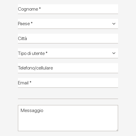
Miniature Rima
LA POESIA DEL COLORE IN UN PICCOLO
FORMATO
Catalogo
Informazioni
tecniche
Foto
ambienti HD
Foto
Minimali HD
Catalogo
HD
Contattaci
Miniature Rima: il minibrick che trasforma il
colore in design architettonico
Miniature Rima arricchisce la raccolta di piccoli
formati e del progetto Miniature Marca Corona con
un nuovo minibrick 6x24 in gres porcellanato
per
trasformare le superfici in composizioni vibranti e raffinate. Un
formato compatto, una palette cromatica intensa e la finitura