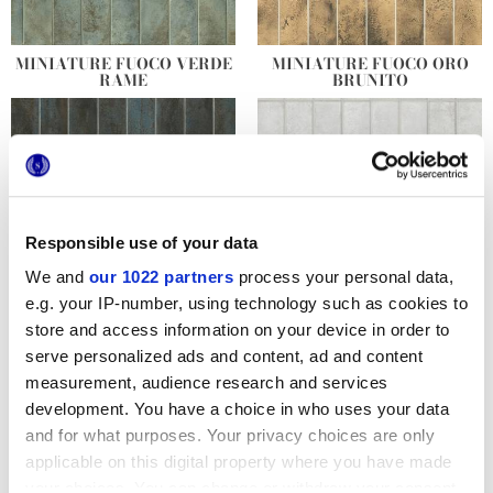
MINIATURE FUOCO VERDE
MINIATURE FUOCO ORO
RAME
BRUNITO
Responsible use of your data
We and
our 1022 partners
process your personal data,
e.g. your IP-number, using technology such as cookies to
store and access information on your device in order to
MINIATURE FUOCO BLU
MINIATURE FUOCO
IRON
BIANCO ARGENTEO
serve personalized ads and content, ad and content
measurement, audience research and services
development. You have a choice in who uses your data
and for what purposes. Your privacy choices are only
applicable on this digital property where you have made
your choices. You can change or withdraw your consent