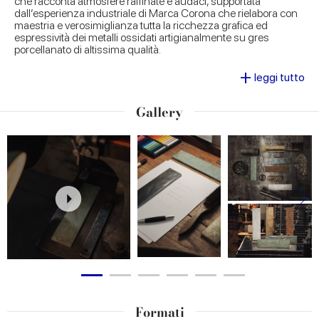
che racconta atmosfere raffinate e audaci, supportata
dall’esperienza industriale di Marca Corona che rielabora con
maestria e verosimiglianza tutta la ricchezza grafica ed
espressività dei metalli ossidati artigianalmente su gres
porcellanato di altissima qualità.
+
Perfette per ambienti industrial-chic e dal mood
leggi tutto
contemporaneo o come punto di rottura in ambientazioni più
classiche, per decorare elementi architettonici come nicchie e
Gallery
camini o per personalizzare diversi contesti d’arredo,
le
piastrelle della collezione Miniature Fuoco
diventano protagoniste indiscusse di progetti
con
pavimentazioni e rivestimenti in gres porcellanato che
valorizzano la forza espressiva dell’effetto metallo, senza
compromettere funzionalità e praticità.
Formati