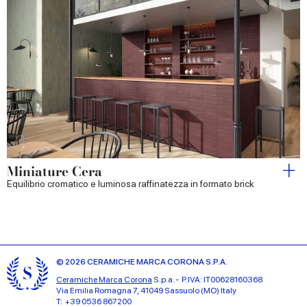
Miniature Cera
Equilibrio cromatico e luminosa raffinatezza in formato brick
© 2026 CERAMICHE MARCA CORONA S.P.A.
Ceramiche Marca Corona
S.p.a. - P.IVA: IT00628160368
Via Emilia Romagna 7, 41049 Sassuolo (MO) Italy
T: +39 0536 867200