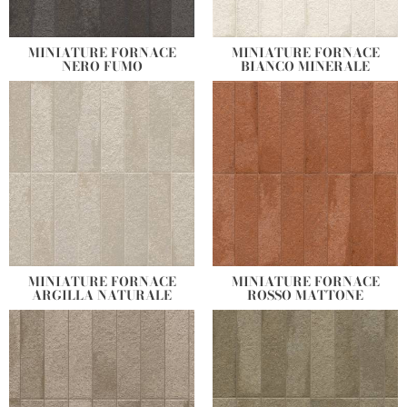
fabbrica produttrice, da impiegare in accostamento ai fondi o a
tutta parete per un effetto ancor più unico e ricercato.
MINIATURE FORNACE
MINIATURE FORNACE
NERO FUMO
BIANCO MINERALE
MINIATURE FORNACE
MINIATURE FORNACE
ARGILLA NATURALE
ROSSO MATTONE