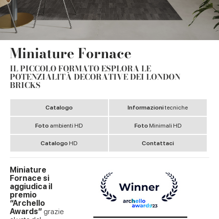
Miniature Fornace
IL PICCOLO FORMATO ESPLORA LE
POTENZIALITÀ DECORATIVE DEI LONDON
BRICKS
Catalogo
Informazioni
tecniche
Foto
ambienti HD
Foto
Minimali HD
Catalogo
HD
Contattaci
Miniature
Fornace si
aggiudica il
premio
“Archello
Awards”
grazie