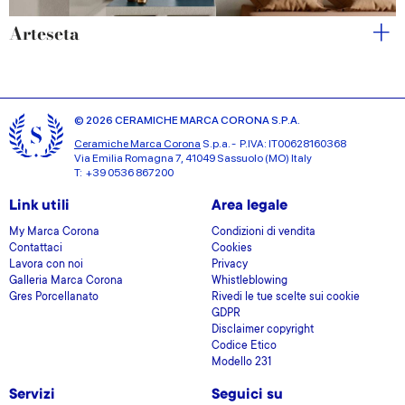
Arteseta
© 2026 CERAMICHE MARCA CORONA S.P.A.
Ceramiche Marca Corona
S.p.a. - P.IVA: IT00628160368
Via Emilia Romagna 7, 41049 Sassuolo (MO) Italy
T: +39 0536 867200
Link utili
Area legale
My Marca Corona
Condizioni di vendita
Contattaci
Cookies
Lavora con noi
Privacy
Galleria Marca Corona
Whistleblowing
Gres Porcellanato
Rivedi le tue scelte sui cookie
GDPR
Disclaimer copyright
Codice Etico
Modello 231
Servizi
Seguici su