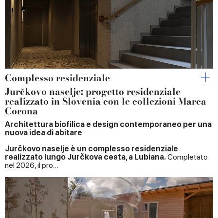
may combine it with other information that you’ve
provided to them or that they’ve collected from your use
of their services.
Complesso residenziale
Jurčkovo naselje: progetto residenziale
realizzato in Slovenia con le collezioni Marca
Corona
Architettura biofilica e design contemporaneo per una
nuova idea di abitare
Jurčkovo naselje è un complesso residenziale
realizzato lungo Jurčkova cesta, a Lubiana.
Completato
nel 2026, il pro…