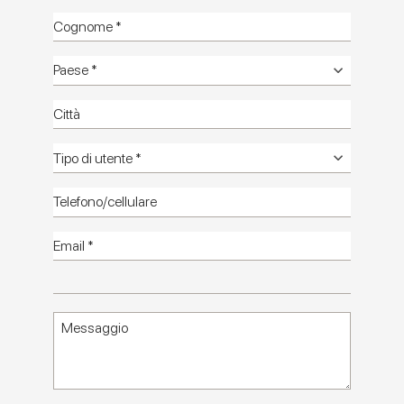
Miniature Rima
LA POESIA DEL COLORE IN UN PICCOLO
FORMATO
Catalogo
Informazioni
tecniche
Foto
ambienti HD
Foto
Minimali HD
Catalogo
HD
Contattaci
Miniature Rima: il minibrick che trasforma il
colore in design architettonico
Miniature Rima arricchisce la raccolta di piccoli
formati e del progetto Miniature Marca Corona con
un nuovo minibrick 6x24 in gres porcellanato
per
trasformare le superfici in composizioni vibranti e raffinate. Un
formato compatto, una palette cromatica intensa e la finitura