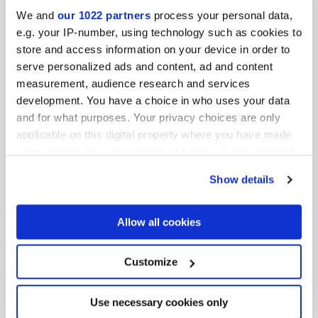
We and
our 1022 partners
process your personal data,
e.g. your IP-number, using technology such as cookies to
store and access information on your device in order to
MINIATURE RIMA
MINIATURE RIMA
serve personalized ads and content, ad and content
MANDORLA
CARAMELLO
measurement, audience research and services
development. You have a choice in who uses your data
and for what purposes. Your privacy choices are only
applicable on this digital property where you have made
your choices. You can change or withdraw your consent
any time from the Cookie Declaration or by clicking on
Show details
the Privacy trigger icon.
If you allow, we would also like to:
Allow all cookies
MINIATURE RIMA
MINIATURE RIMA
Collect information about your geographical
TORTORA
POSIDONIA
location which can be accurate to within several
meters
Customize
Identify your device by actively scanning it for
specific characteristics (fingerprinting)
Find out more about how your personal data is processed
Use necessary cookies only
and set your preferences in the
details section
.