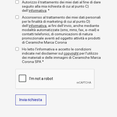
Autorizzo il trattamento dei miei dati al fine di dare
tridimensionale lucida danno vita a un prodotto decorativo dal
seguito alla mia richiesta di cui al punto C)
forte impatto, sia visivo che tattile.
dell’
informativa
. *
L’unicità della collezione risiede nella sua superficie
:
Acconsenso al trattamento dei miei dati personali
un effetto brillante e morbido al tatto che valorizza i pigmenti e le
+
per le finalità di marketing di cui al punto D)
leggi tutto
profondità cromatiche, enfatizzando le riflessioni della luce e il
dell’
informativa
, ai fini dell’invio, anche mediante
dinamismo delle pareti. Il contrasto tra il lucido della pasta
modalità automatizzate (sms, mms, fax, e-mail) e
contatti telefonici, di comunicazioni di natura
vetrosa e l’opacità della base aggiunge ulteriore sofisticazione
Gallery
promozionale aventi ad oggetto attività e prodotti
a ogni posa.
di Ceramiche Marca Corona
Disponibile in una gamma di dieci colori,
Miniature Rima
Ho letto l'informativa e accetto le condizioni
propone un equilibrio armonico tra tonalità calde e
indicate nel disclaimer sul
copyright
per l'utilizzo
rassicuranti
. Una palette progettata per offrire massima
dei materiali e delle immagini di Ceramiche Marca
libertà compositiva, capace di adattarsi con eleganza a stili
Corona SPA *
diversi e valorizzare ogni superficie: dalle
pareti lineari
alle
curve architettoniche
, dalle
nicchie decorative
ai
volumi più audaci
.
Facilmente combinabile con altri articoli della gamma Miniature
e con gli effetti più ampi del catalogo Marca Corona,
Miniature Rima offre possibilità compositive per chi
cerca soluzioni stilistiche distintive e al tempo
stesso versatili
.
Invia richiesta
Formati