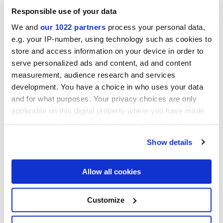
Responsible use of your data
We and
our 1022 partners
process your personal data,
e.g. your IP-number, using technology such as cookies to
store and access information on your device in order to
ARIALUCE CURVE AVORIO
ARIALUCE CURVE
serve personalized ads and content, ad and content
NATURALE
measurement, audience research and services
development. You have a choice in who uses your data
and for what purposes. Your privacy choices are only
applicable on this digital property where you have made
your choices. You can change or withdraw your consent
any time from the Cookie Declaration or by clicking on
Show details
the Privacy trigger icon.
If you allow, we would also like to:
Allow all cookies
Collect information about your geographical
ARIALUCE CURVE BLU
ARIALUCE CURVE VERDE
location which can be accurate to within several
meters
Customize
Identify your device by actively scanning it for
specific characteristics (fingerprinting)