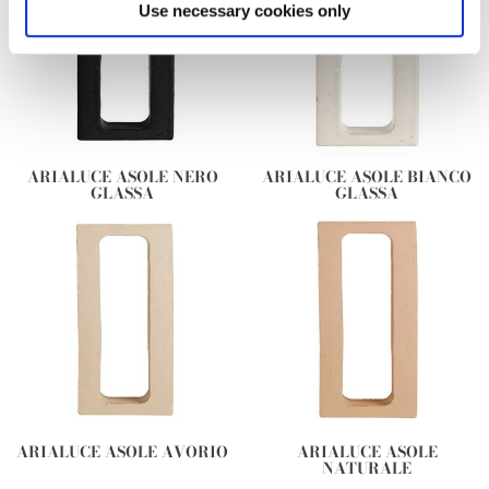
Find out more about how your personal data is processed
Use necessary cookies only
and set your preferences in the
details section
.
We use cookies to personalise content and ads, to
provide social media features and to analyse our traffic.
We also share information about your use of our site with
our social media, advertising and analytics partners who
ARIALUCE ASOLE NERO
ARIALUCE ASOLE BIANCO
may combine it with other information that you’ve
GLASSA
GLASSA
provided to them or that they’ve collected from your use
of their services.
ARIALUCE ASOLE AVORIO
ARIALUCE ASOLE
NATURALE