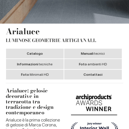
Arialuce
LUMINOSE GEOMETRIE ARTIGIANALI.
Catalogo
Manuali
tecnici
Informazioni
tecniche
Foto
ambienti HD
Foto
Minimali HD
Contattaci
Arialuce: gelosie
decorative in
terracotta tra
tradizione e design
contemporaneo
Arialuce è la prima collezione
di gelosie di Marca Corona,