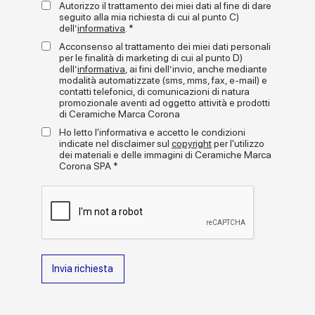
Autorizzo il trattamento dei miei dati al fine di dare
tipiche delle lavorazioni artigianali.
seguito alla mia richiesta di cui al punto C)
dell’
informativa
. *
La collezione reinterpreta questo elemento attraverso un
progetto contemporaneo basato su
stonalizzazione e
Acconsenso al trattamento dei miei dati personali
struttura grafica
. Ogni colore è composto da
tre livelli
+
per le finalità di marketing di cui al punto D)
leggi tutto
tonali - chiaro, medio e scuro - già miscelati
, mentre la
dell’
informativa
, ai fini dell’invio, anche mediante
grafica non è uniforme ma costruita per stratificazioni che
modalità automatizzate (sms, mms, fax, e-mail) e
contatti telefonici, di comunicazioni di natura
generano movimento sulla superficie.
Gallery
promozionale aventi ad oggetto attività e prodotti
La combinazione crea pareti in cui le
variazioni cromatiche
di Ceramiche Marca Corona
e la struttura grafica contribuiscono a un effetto naturale e
dinamico. La superficie è arricchita da
una finitura lucida in
Ho letto l'informativa e accetto le condizioni
pasta vetrosa
, da un leggero effetto tridimensionale del
indicate nel disclaimer sul
copyright
per l'utilizzo
tampone e da una micro-texture sottostante. Questi elementi
dei materiali e delle immagini di Ceramiche Marca
amplificano i riflessi della luce e rendono la superficie piacevole
Corona SPA *
al tatto.
La collezione è proposta in
sei cromie
, ognuna caratterizzata
da una variazione tonale interna che rafforza l’effetto materico
del brick. Il formato compatto
6x24 cm
consente diversi
schemi di posa - orizzontali, verticali o sfalsati - offrendo
grande libertà compositiva.
Invia richiesta
Adatta per
rivestimenti interni ed esterni
, Miniature
Aroma è pensata per ambienti residenziali e commerciali e
Formati
permette di valorizzare pareti, nicchie e volumi architettonici
con una superficie dinamica e contemporanea.