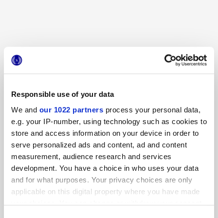
MINIATURE AROMA
MINIATURE AROMA
VANILLA
MALTO
Responsible use of your data
We and
our 1022 partners
process your personal data,
e.g. your IP-number, using technology such as cookies to
store and access information on your device in order to
MINIATURE AROMA
MINIATURE AROMA TIMO
serve personalized ads and content, ad and content
CANNELLA
measurement, audience research and services
development. You have a choice in who uses your data
and for what purposes. Your privacy choices are only
applicable on this digital property where you have made
your choices. You can change or withdraw your consent
any time from the Cookie Declaration or by clicking on