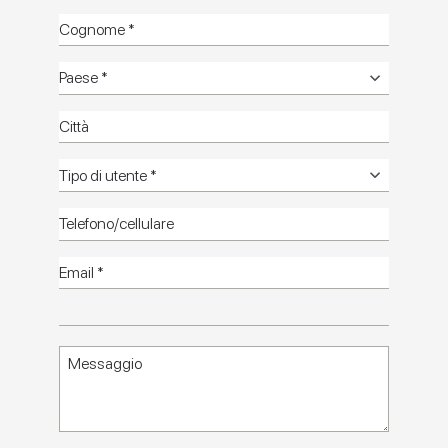
Miniature Aroma
IL MINIBRICK IN GRES PORCELLANATO CHE
TRASFORMA IL COLORE IN MATERIA
Catalogo
Informazioni
tecniche
Foto
ambienti HD
Foto
Minimali HD
Catalogo
HD
Contattaci
Miniature Aroma: il piccolo formato che
interpreta il carattere del brick artigianale
Miniature Aroma arricchisce la collezione dei piccoli
formati Marca Corona con una nuova proposta in
gres porcellanato 6x24 cm
, pensata per rivestire le pareti
con un effetto mosso e naturale. L’ispirazione è il classico brick
londinese, caratterizzato da variazioni cromatiche e irregolarità