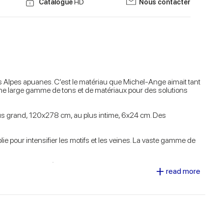
Catalogue
HD
Nous contacter
s Alpes apuanes. C’est le matériau que Michel-Ange aimait tant
une large gamme de tons et de matériaux pour des solutions
 plus grand, 120x278 cm, au plus intime, 6x24 cm. Des
olie pour intensifier les motifs et les veines. La vaste gamme de
s traditions esthétiques en jeux de contraste et de couleurs. Ce
+
read more