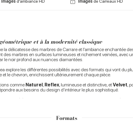
Images
d’ambiance HD
Images
de Carreaux HD
éométrique et à la modernité classique
que la délicatesse des marbres de Carrare et l’ambiance enchantée de
ment des marbres en surfaces lumineuses et richement veinées, avec 
 par le noir profond aux nuances diamantées.
rea explore les différentes possibilités avec des formats qui vont du
t le chevron, enrichissent ultérieurement chaque pièce.
nitions comme
Naturel
,
Reflex
, lumineuse et distinctive, et
Velvet
, p
pondre aux besoins du design d’intérieur le plus sophistiqué.
appellent l’élégance des mosaïques des anciens palais, interprétant le
récieux dégradés et marqueteries faits de matériaux sélectionnés.
Formats
Découvrez le projet >