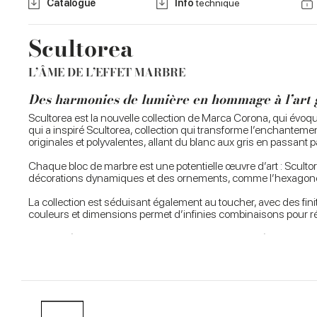
Catalogue
Info
technique
Scultorea
L’ÂME DE L’EFFET MARBRE
Des harmonies de lumière en hommage à l’art g
Scultorea est la nouvelle collection de Marca Corona, qui évo
qui a inspiré Scultorea, collection qui transforme l’enchante
originales et polyvalentes, allant du blanc aux gris en passant
Chaque bloc de marbre est une potentielle œuvre d’art : Sculto
décorations dynamiques et des ornements, comme l’hexagone e
La collection est séduisant également au toucher, avec des fi
couleurs et dimensions permet d’infinies combinaisons pour ré
La beauté de Scultorea est mise en valeur par les décors, qui r
mariage entre l’abstrait et le figuratif se révèle à travers de p