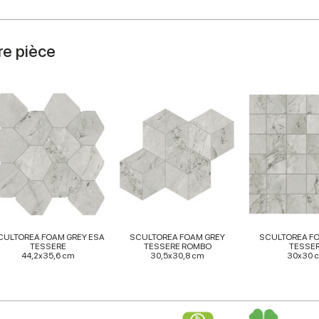
re pièce
CULTOREA FOAM GREY ESA
SCULTOREA FOAM GREY
SCULTOREA F
TESSERE
TESSERE ROMBO
TESSE
44,2x35,6 cm
30,5x30,8 cm
30x30 