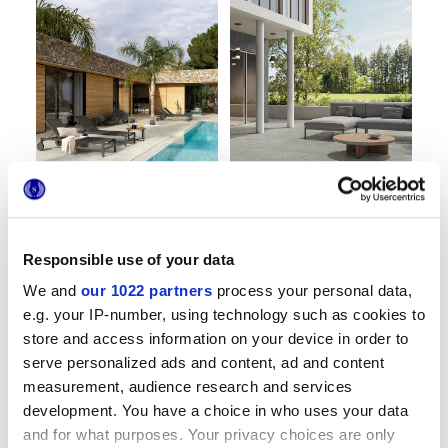
Arkiquartz
Arkistone
Ar
Continuité conceptuelle
Marca Corona mélange
Har
Responsible use of your data
intérieure et extérieure
l'élégance de trois pierres
ext
We and
our 1022 partners
process your personal data,
contemporaines, en
con
l'enrichissant de modernes
ma
e.g. your IP-number, using technology such as cookies to
motifs chevron et
store and access information on your device in order to
précieux inserts
métalliques
serve personalized ads and content, ad and content
measurement, audience research and services
development. You have a choice in who uses your data
and for what purposes. Your privacy choices are only