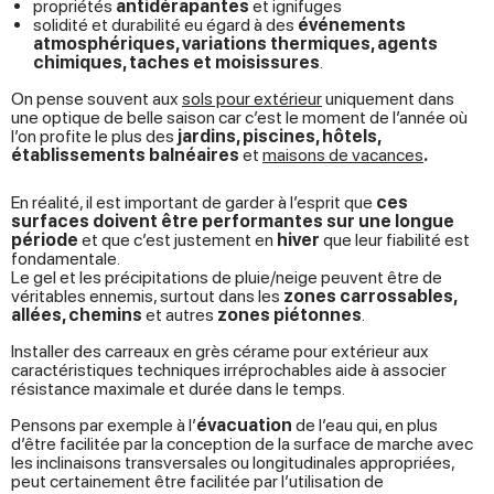
propriétés
antidérapantes
et ignifuges
solidité et durabilité eu égard à des
événements
atmosphériques, variations thermiques, agents
chimiques, taches et moisissures
.
On pense souvent aux
sols pour extérieur
uniquement dans
une optique de belle saison car c’est le moment de l’année où
l’on profite le plus des
jardins, piscines, hôtels,
établissements balnéaires
et
maisons de vacances
.
En réalité, il est important de garder à l’esprit que
ces
surfaces doivent être performantes sur une longue
période
et que c’est justement en
hiver
que leur fiabilité est
fondamentale.
Le gel et les précipitations de pluie/neige peuvent être de
véritables ennemis, surtout dans les
zones carrossables,
allées, chemins
et autres
zones piétonnes
.
Installer des carreaux en grès cérame pour extérieur aux
caractéristiques techniques irréprochables aide à associer
résistance maximale et durée dans le temps.
Pensons par exemple à l’
évacuation
de l’eau qui, en plus
d’être facilitée par la conception de la surface de marche avec
les inclinaisons transversales ou longitudinales appropriées,
peut certainement être facilitée par l’utilisation de