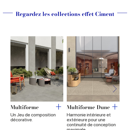
Regardez les collections effet Ciment
Multiforme
Multiforme Dune
Ph
Un Jeu de composition
Harmonie intérieure et
Des
décorative.
extérieure pour une
et 
continuité de conception
pou
maximale
cim