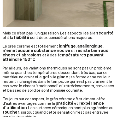
Mais ce n’est pas l’unique raison. Les aspects liés à la
sécurité
et à la
fiabilité
sont deux considérations majeures.
Le grès cérame est totalement
ignifuge
,
anallergique
,
n’émet aucune substance nocive
et
résiste bien aux
chocs et abrasions
et à des
températures pouvant
atteindre 150°C
.
Par ailleurs, les variations thermiques ne sont pas un problème,
même quand les températures descendent très bas, car ce
matériau ne craint ni le
gel
ni la
glace
; sa forme et sa couleur
restent inchangées dans le temps, ce qui n’est pas vraiment le
cas avec le ciment ‘traditionnel’ où rétrécissements, crevasses
et baisses de solidité sont monnaie courante.
Toujours sur cet aspect, le grès cérame effet ciment offre
d’autres avantages comme la
praticité
et l’
expérience
d’utilisation
. Les surfaces céramiques sont plus agréables au
toucher
, surtout quand cette sensation n’est pas entravée
par d’autres objets.