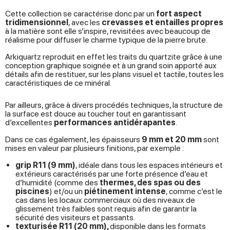
Cette collection se caractérise donc par un
fort aspect
tridimensionnel
, avec les
crevasses et entailles propres
à la matière sont elle s’inspire, revisitées avec beaucoup de
réalisme pour diffuser le charme typique de la pierre brute.
Arkiquartz reproduit en effet les traits du quartzite grâce à une
conception graphique soignée et à un grand soin apporté aux
détails afin de restituer, sur les plans visuel et tactile, toutes les
caractéristiques de ce minéral.
Par ailleurs, grâce à divers procédés techniques, la structure de
la surface est douce au toucher tout en garantissant
d’excellentes
performances antidérapantes
.
Dans ce cas également, les épaisseurs
9 mm et 20 mm
sont
mises en valeur par plusieurs finitions, par exemple :
grip R11 (9 mm)
, idéale dans tous les espaces intérieurs et
extérieurs caractérisés par une forte présence d’eau et
d’humidité (comme des
thermes, des spas ou des
piscines
) et/ou un
piétinement intense
, comme c’est le
cas dans les locaux commerciaux où des niveaux de
glissement très faibles sont requis afin de garantir la
sécurité des visiteurs et passants.
texturisée R11 (20 mm),
disponible dans les formats