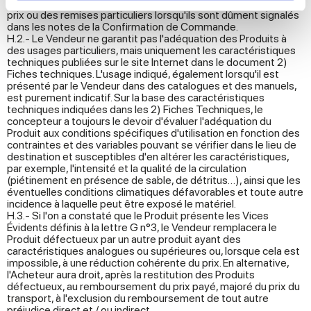
troisième choix ou à des lots d'occasion auquel on applique des
prix ou des remises particuliers lorsqu'ils sont dûment signalés
dans les notes de la Confirmation de Commande.
We use cookies to personalise content and ads, to
H.2.- Le Vendeur ne garantit pas l'adéquation des Produits à
provide social media features and to analyse our traffic.
des usages particuliers, mais uniquement les caractéristiques
techniques publiées sur le site Internet dans le document 2)
We also share information about your use of our site with
Fiches techniques. L'usage indiqué, également lorsqu'il est
our social media, advertising and analytics partners who
présenté par le Vendeur dans des catalogues et des manuels,
est purement indicatif. Sur la base des caractéristiques
may combine it with other information that you’ve
techniques indiquées dans les 2) Fiches Techniques, le
provided to them or that they’ve collected from your use
concepteur a toujours le devoir d'évaluer l'adéquation du
of their services.
Produit aux conditions spécifiques d'utilisation en fonction des
contraintes et des variables pouvant se vérifier dans le lieu de
destination et susceptibles d'en altérer les caractéristiques,
par exemple, l'intensité et la qualité de la circulation
(piétinement en présence de sable, de détritus…), ainsi que les
éventuelles conditions climatiques défavorables et toute autre
incidence à laquelle peut être exposé le matériel.
H.3.- Si l'on a constaté que le Produit présente les Vices
Évidents définis à la lettre G n°3, le Vendeur remplacera le
Produit défectueux par un autre produit ayant des
caractéristiques analogues ou supérieures ou, lorsque cela est
impossible, à une réduction cohérente du prix. En alternative,
l'Acheteur aura droit, après la restitution des Produits
défectueux, au remboursement du prix payé, majoré du prix du
transport, à l'exclusion du remboursement de tout autre
préjudice direct et / ou indirect.