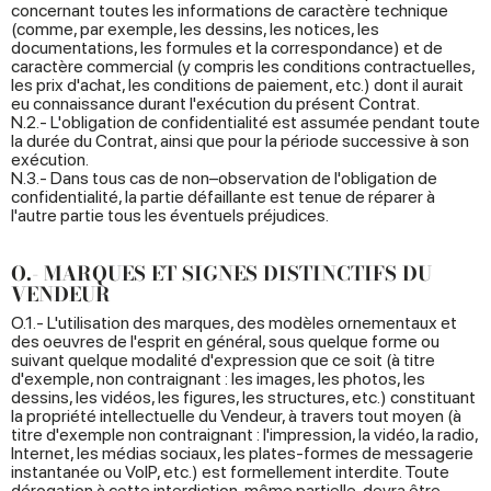
concernant toutes les informations de caractère technique
(comme, par exemple, les dessins, les notices, les
documentations, les formules et la correspondance) et de
caractère commercial (y compris les conditions contractuelles,
les prix d'achat, les conditions de paiement, etc.) dont il aurait
eu connaissance durant l'exécution du présent Contrat.
N.2.- L'obligation de confidentialité est assumée pendant toute
la durée du Contrat, ainsi que pour la période successive à son
exécution.
N.3.- Dans tous cas de non–observation de l'obligation de
confidentialité, la partie défaillante est tenue de réparer à
l'autre partie tous les éventuels préjudices.
O.- MARQUES ET SIGNES DISTINCTIFS DU
VENDEUR
O.1.- L'utilisation des marques, des modèles ornementaux et
des oeuvres de l'esprit en général, sous quelque forme ou
suivant quelque modalité d'expression que ce soit (à titre
d'exemple, non contraignant : les images, les photos, les
dessins, les vidéos, les figures, les structures, etc.) constituant
la propriété intellectuelle du Vendeur, à travers tout moyen (à
titre d'exemple non contraignant : l'impression, la vidéo, la radio,
Internet, les médias sociaux, les plates-formes de messagerie
instantanée ou VoIP, etc.) est formellement interdite. Toute
dérogation à cette interdiction, même partielle, devra être