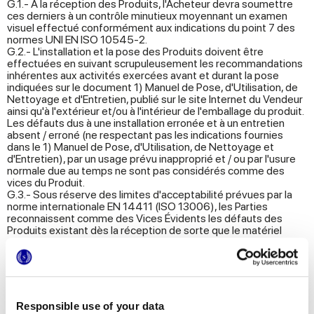
G.1.- À la réception des Produits, l'Acheteur devra soumettre
ces derniers à un contrôle minutieux moyennant un examen
visuel effectué conformément aux indications du point 7 des
normes UNI EN ISO 10545-2.
G.2.- L'installation et la pose des Produits doivent être
effectuées en suivant scrupuleusement les recommandations
inhérentes aux activités exercées avant et durant la pose
indiquées sur le document 1) Manuel de Pose, d'Utilisation, de
Nettoyage et d'Entretien, publié sur le site Internet du Vendeur
ainsi qu'à l'extérieur et/ou à l'intérieur de l'emballage du produit.
Les défauts dus à une installation erronée et à un entretien
absent / erroné (ne respectant pas les indications fournies
dans le 1) Manuel de Pose, d'Utilisation, de Nettoyage et
d'Entretien), par un usage prévu inapproprié et / ou par l'usure
normale due au temps ne sont pas considérés comme des
vices du Produit.
G.3.- Sous réserve des limites d'acceptabilité prévues par la
norme internationale EN 14411 (ISO 13006), les Parties
reconnaissent comme des Vices Évidents les défauts des
Produits existant dès la réception de sorte que le matériel
devienne inutilisable ou qu'il perde une grande partie de sa
valeur. Cette catégorie comprend les défauts définis dans le
document 1) Manuel de Pose, d'Utilisation, de Nettoyage et
d'Entretien publié sur le site Internet du Vendeur. À titre
d'exemple non contraignant, on reconnaît comme des Vices
Évidents les défauts de surface, de décoration, de polissage,
Responsible use of your data
de calibre, de planéité, d'orthogonalité–rectitude, d'épaisseur,