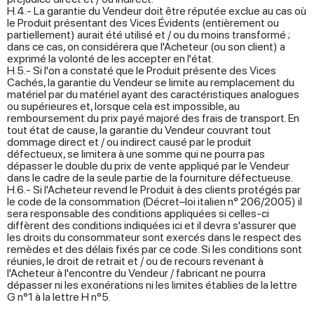
H.4.- La garantie du Vendeur doit être réputée exclue au cas où
le Produit présentant des Vices Évidents (entièrement ou
partiellement) aurait été utilisé et / ou du moins transformé ;
dans ce cas, on considérera que l'Acheteur (ou son client) a
exprimé la volonté de les accepter en l'état.
H.5.- Si l'on a constaté que le Produit présente des Vices
Cachés, la garantie du Vendeur se limite au remplacement du
matériel par du matériel ayant des caractéristiques analogues
ou supérieures et, lorsque cela est impossible, au
remboursement du prix payé majoré des frais de transport. En
tout état de cause, la garantie du Vendeur couvrant tout
dommage direct et / ou indirect causé par le produit
défectueux, se limitera à une somme qui ne pourra pas
dépasser le double du prix de vente appliqué par le Vendeur
dans le cadre de la seule partie de la fourniture défectueuse.
H.6.- Si l'Acheteur revend le Produit à des clients protégés par
le code de la consommation (Décret–loi italien n° 206/2005) il
sera responsable des conditions appliquées si celles-ci
diffèrent des conditions indiquées ici et il devra s'assurer que
les droits du consommateur sont exercés dans le respect des
remèdes et des délais fixés par ce code. Si les conditions sont
réunies, le droit de retrait et / ou de recours revenant à
l'Acheteur à l'encontre du Vendeur / fabricant ne pourra
dépasser ni les exonérations ni les limites établies de la lettre
G n°1 à la lettre H n°5.