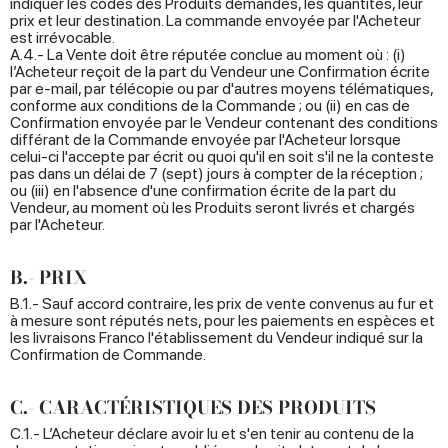
indiquer les codes des Produits demandés, les quantités, leur
prix et leur destination. La commande envoyée par l'Acheteur
est irrévocable.
A.4.- La Vente doit être réputée conclue au moment où : (i)
l’Acheteur reçoit de la part du Vendeur une Confirmation écrite
par e-mail, par télécopie ou par d'autres moyens télématiques,
conforme aux conditions de la Commande ; ou (ii) en cas de
Confirmation envoyée par le Vendeur contenant des conditions
différant de la Commande envoyée par l'Acheteur lorsque
celui-ci l'accepte par écrit ou quoi qu'il en soit s'il ne la conteste
pas dans un délai de 7 (sept) jours à compter de la réception ;
ou (iii) en l'absence d'une confirmation écrite de la part du
Vendeur, au moment où les Produits seront livrés et chargés
par l'Acheteur.
B.- PRIX
B.1.- Sauf accord contraire, les prix de vente convenus au fur et
à mesure sont réputés nets, pour les paiements en espèces et
les livraisons Franco l'établissement du Vendeur indiqué sur la
Confirmation de Commande.
C.- CARACTÉRISTIQUES DES PRODUITS
C.1.- L’Acheteur déclare avoir lu et s'en tenir au contenu de la