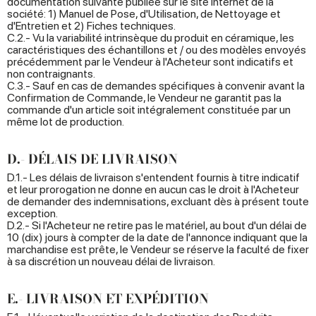
documentation suivante publiée sur le site Internet de la
société: 1) Manuel de Pose, d'Utilisation, de Nettoyage et
d'Entretien et 2) Fiches techniques.
C.2.- Vu la variabilité intrinsèque du produit en céramique, les
caractéristiques des échantillons et / ou des modèles envoyés
précédemment par le Vendeur à l'Acheteur sont indicatifs et
non contraignants.
C.3.- Sauf en cas de demandes spécifiques à convenir avant la
Confirmation de Commande, le Vendeur ne garantit pas la
commande d'un article soit intégralement constituée par un
même lot de production.
D.- DÉLAIS DE LIVRAISON
D.1.- Les délais de livraison s'entendent fournis à titre indicatif
et leur prorogation ne donne en aucun cas le droit à l'Acheteur
de demander des indemnisations, excluant dès à présent toute
exception.
D.2.- Si l'Acheteur ne retire pas le matériel, au bout d'un délai de
10 (dix) jours à compter de la date de l'annonce indiquant que la
marchandise est prête, le Vendeur se réserve la faculté de fixer
à sa discrétion un nouveau délai de livraison.
E.- LIVRAISON ET EXPÉDITION