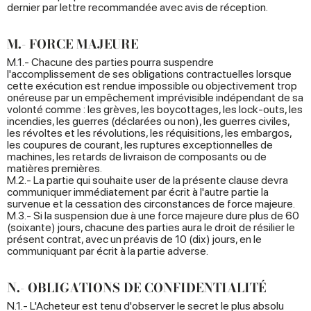
dernier par lettre recommandée avec avis de réception.
M.- FORCE MAJEURE
M.1.- Chacune des parties pourra suspendre
l'accomplissement de ses obligations contractuelles lorsque
cette exécution est rendue impossible ou objectivement trop
onéreuse par un empêchement imprévisible indépendant de sa
volonté comme : les grèves, les boycottages, les lock-outs, les
incendies, les guerres (déclarées ou non), les guerres civiles,
les révoltes et les révolutions, les réquisitions, les embargos,
les coupures de courant, les ruptures exceptionnelles de
machines, les retards de livraison de composants ou de
matières premières.
M.2.- La partie qui souhaite user de la présente clause devra
communiquer immédiatement par écrit à l'autre partie la
survenue et la cessation des circonstances de force majeure.
M.3.- Si la suspension due à une force majeure dure plus de 60
(soixante) jours, chacune des parties aura le droit de résilier le
présent contrat, avec un préavis de 10 (dix) jours, en le
communiquant par écrit à la partie adverse.
N.- OBLIGATIONS DE CONFIDENTIALITÉ
N.1.- L'Acheteur est tenu d'observer le secret le plus absolu