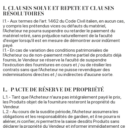
I. CLAUSES SOLVE ET REPETE ET CLAUSES
RÉSOLUTOIRES
I.1.- Aux termes de l’art. 1462 du Code Civil italien, en aucun cas,
y compris les prétendus vices ou défauts du matériel,
l'Acheteur ne pourra suspendre ou retarder le paiement du
matériel retiré, sans préjudice naturellement de la faculté
d'exiger lorsqu'il est en mesure de démontrer avoir indûment
payé.
I.1.- En cas de variation des conditions patrimoniales de
l'Acheteur ou de non-paiement même partiel de produits déjà
fournis, le Vendeur se réserve la faculté de suspendre
l'exécution des fournitures en cours et / ou de résilier les
contrats sans que l'Acheteur ne puisse revendiquer des
indemnisations directes et / ou indirectes d'aucune sorte.
L.- PACTE DE RÉSERVE DE PROPRIÉTÉ
L.1.- Tant que l'Acheteur n'aura pas intégralement payé le prix,
les Produits objet de la fourniture resteront la propriété du
Vendeur.
L.2.- Au cours de la susdite période, l'Acheteur assumera les
obligations et les responsabilités de gardien, et il ne pourra ni
aliéner, ni confier, ni permettre la saisie desdits Produits sans
déclarer la propriété du Vendeur et informer immédiatement ce