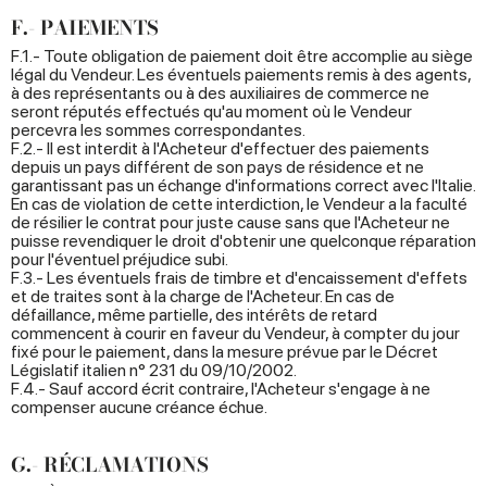
F.- PAIEMENTS
F.1.- Toute obligation de paiement doit être accomplie au siège
légal du Vendeur. Les éventuels paiements remis à des agents,
à des représentants ou à des auxiliaires de commerce ne
seront réputés effectués qu'au moment où le Vendeur
percevra les sommes correspondantes.
F.2.- Il est interdit à l'Acheteur d'effectuer des paiements
depuis un pays différent de son pays de résidence et ne
garantissant pas un échange d'informations correct avec l'Italie.
En cas de violation de cette interdiction, le Vendeur a la faculté
de résilier le contrat pour juste cause sans que l'Acheteur ne
puisse revendiquer le droit d'obtenir une quelconque réparation
pour l'éventuel préjudice subi.
F.3.- Les éventuels frais de timbre et d'encaissement d'effets
et de traites sont à la charge de l'Acheteur. En cas de
défaillance, même partielle, des intérêts de retard
commencent à courir en faveur du Vendeur, à compter du jour
fixé pour le paiement, dans la mesure prévue par le Décret
Législatif italien n° 231 du 09/10/2002.
F.4.- Sauf accord écrit contraire, l'Acheteur s'engage à ne
compenser aucune créance échue.
G.- RÉCLAMATIONS