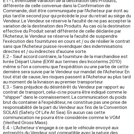
E.1.- L'éventuelle variation de la destination des Produits,
différente de celle convenue dans la Confirmation de
Commande, doit être communiquée par l'Acheteur par écrit au
plus tard le second jour qui précède le jour du retrait au siège du
Vendeur. Le Vendeur se réserve la faculté de ne pas accepter la
variation de la destination des Produits. Au cas où la destination
effective du Produit serait différente de celle déclarée par
l'Acheteur, le Vendeur se réserve la faculté de suspendre
l'exécution des fournitures en cours et / ou de résilier le contrat
sans que l'Acheteur puisse revendiquer des indemnisations
directes et / ou indirectes d'aucune sorte.
E.2.- Sauf accord contraire, la fourniture de la marchandise est
livrée Départ Usine (EXW aux termes des Incoterms 2010)
même si l'on a convenu que l'expédition ou une partie de cette
dernière sera suivie par le Vendeur sur mandat de l'Acheteur. En
tout état de cause, les risques passent à l'Acheteur au plus tard
au moment de la livraison au premier transporteur.
E.3.- Sans préjudice du désintérêt du Vendeur par rapport au
contrat de transport, celui-ci ne pourra être indiqué comme le
“shipper” dans le connaissement. La communication du poids
brut du container à l'expéditeur, ne constitue pas une prise de
responsabilité de la part du Vendeur aux fins de la Convention
SOLAS (Safety Of Life At Sea). En aucun cas cette
communication ne pourra être considérée comme le VGM
(Verified Gross Mass).
E.4.- L’Acheteur s'engage à ce que le véhicule envoyé aux
entrepôts du Vendeur soit compatible avec la nature des