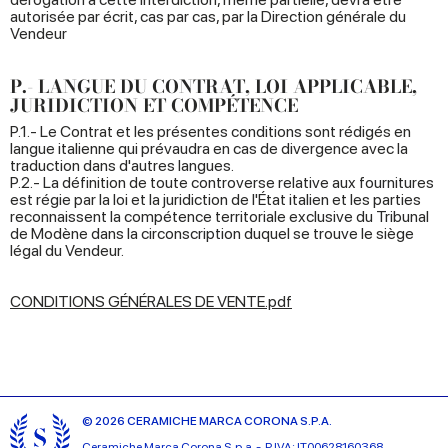
autorisée par écrit, cas par cas, par la Direction générale du
Vendeur
P.- LANGUE DU CONTRAT, LOI APPLICABLE,
JURIDICTION ET COMPÉTENCE
P.1.- Le Contrat et les présentes conditions sont rédigés en
langue italienne qui prévaudra en cas de divergence avec la
traduction dans d'autres langues.
P.2.- La définition de toute controverse relative aux fournitures
est régie par la loi et la juridiction de l'État italien et les parties
reconnaissent la compétence territoriale exclusive du Tribunal
de Modène dans la circonscription duquel se trouve le siège
légal du Vendeur.
CONDITIONS GÉNÉRALES DE VENTE.pdf
© 2026 CERAMICHE MARCA CORONA S.P.A.
Ceramiche Marca Corona
S.p.a. - P.IVA: IT00628160368