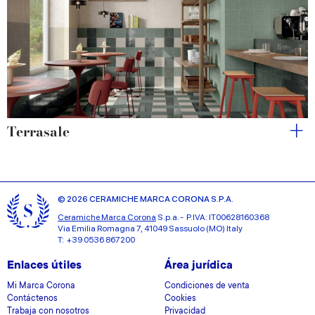
Terrasale
© 2026 CERAMICHE MARCA CORONA S.P.A.
Ceramiche Marca Corona
S.p.a. - P.IVA: IT00628160368
Via Emilia Romagna 7, 41049 Sassuolo (MO) Italy
T: +39 0536 867200
Enlaces útiles
Área jurídica
Mi Marca Corona
Condiciones de venta
Contáctenos
Cookies
Trabaja con nosotros
Privacidad