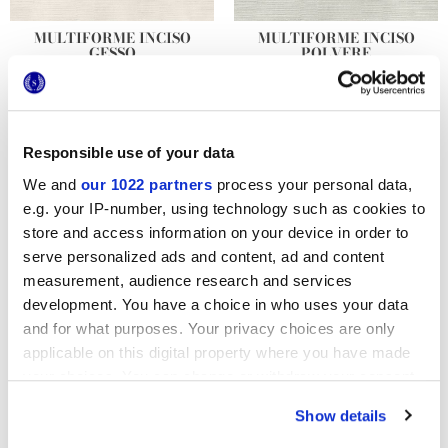
MULTIFORME INCISO
MULTIFORME INCISO
GESSO
POLVERE
Responsible use of your data
We and
our 1022 partners
process your personal data,
MULTIFORME INCISO
MULTIFORME INCISO
ARTICO
SALVIA
e.g. your IP-number, using technology such as cookies to
store and access information on your device in order to
serve personalized ads and content, ad and content
measurement, audience research and services
development. You have a choice in who uses your data
and for what purposes. Your privacy choices are only
MULTIFORME BOUQUET
MULTIFORME EUFORIA
applicable on this digital property where you have made
your choices. You can change or withdraw your consent
any time from the Cookie Declaration or by clicking on
Show details
the Privacy trigger icon.