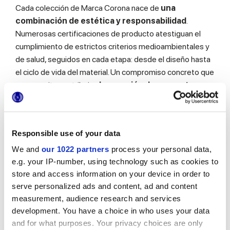
Cada colección de Marca Corona nace de
una
combinación de estética y responsabilidad
.
Numerosas certificaciones de producto atestiguan el
cumplimiento de estrictos criterios medioambientales y
de salud, seguidos en cada etapa: desde el diseño hasta
el ciclo de vida del material. Un compromiso concreto que
nos permite contribuir a
la creación de proyectos
arquitectónicos sostenibles
en todo el mundo.
Responsible use of your data
UN RENDIMIENTO EXTRAORDINARIO
We and
our 1022 partners
process your personal data,
Los productos Marca Corona están diseñados para
e.g. your IP-number, using technology such as cookies to
garantizar el máximo confort en cualquier espacio y el
store and access information on your device in order to
serve personalized ads and content, ad and content
bienestar de quienes los habitan. Fabricadas
measurement, audience research and services
exclusivamente con materias primas de origen natural,
development. You have a choice in who uses your data
nuestras cerámicas no contienen plásticos ni sustancias
and for what purposes. Your privacy choices are only
sintéticas nocivas y no requieren ningún tratamiento