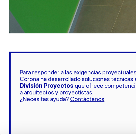
Para responder a las exigencias proyectual
Corona ha desarrollado soluciones técnicas
División Proyectos
que ofrece competencias
a arquitectos y proyectistas.
¿Necesitas ayuda?
Contáctenos