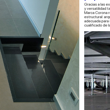
Gracias a las e
y versatilidad 
Marca Corona re
estructural: arq
adecuada para s
cualificado de 