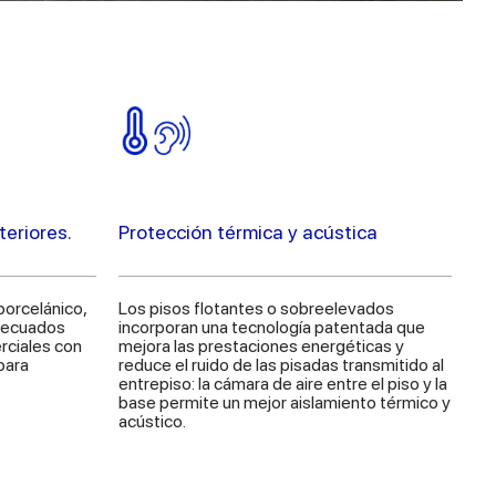
teriores.
Protección térmica y acústica
 porcelánico,
Los pisos flotantes o sobreelevados
decuados
incorporan una tecnología patentada que
rciales con
mejora las prestaciones energéticas y
para
reduce el ruido de las pisadas transmitido al
entrepiso: la cámara de aire entre el piso y la
base permite un mejor aislamiento térmico y
acústico.