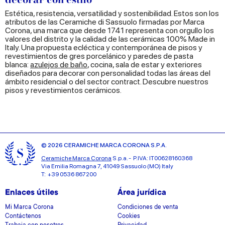
Estética, resistencia, versatilidad y sostenibilidad. Estos son los
atributos de las Ceramiche di Sassuolo firmadas por Marca
Corona, una marca que desde 1741 representa con orgullo los
valores del distrito y la calidad de las cerámicas 100% Made in
Italy. Una propuesta ecléctica y contemporánea de pisos y
revestimientos de gres porcelánico y paredes de pasta
blanca:
azulejos de baño
, cocina, sala de estar y exteriores
diseñados para decorar con personalidad todas las áreas del
ámbito residencial o del sector contract. Descubre nuestros
pisos y revestimientos cerámicos.
© 2026 CERAMICHE MARCA CORONA S.P.A.
Ceramiche Marca Corona
S.p.a. - P.IVA: IT00628160368
Via Emilia Romagna 7, 41049 Sassuolo (MO) Italy
T: +39 0536 867200
Enlaces útiles
Área jurídica
Mi Marca Corona
Condiciones de venta
Contáctenos
Cookies