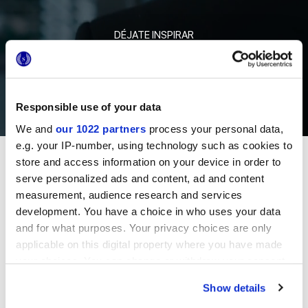
DÉJATE INSPIRAR
Responsible use of your data
We and
our 1022 partners
process your personal data,
e.g. your IP-number, using technology such as cookies to
Proyectos
store and access information on your device in order to
serve personalized ads and content, ad and content
measurement, audience research and services
development. You have a choice in who uses your data
SLOVENIA
and for what purposes. Your privacy choices are only
applicable on this digital property where you have made
COMPLEJO RESIDENCIAL
your choices. You can change or withdraw your consent
any time from the Cookie Declaration or by clicking on
Show details
the Privacy trigger icon.