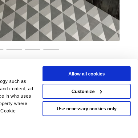
Allow all cookies
logy such as
 and content, ad
Customize
Servicios
Síguenos en
ce in who uses
roperty where
Área de descargas
Use necessary cookies only
Área profesional
 Cookie
e cookies
ilidad Copyright