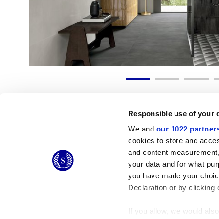
Responsible use of your 
We and
our 1022 partner
cookies to store and acces
© 2026 CERAMICHE MARCA CORONA S.P.A.
and content measurement,
your data and for what pur
Ceramiche Marca Corona
S.p.a. - P.IVA: IT00628160368
Via Emilia Romagna 7, 41049 Sassuolo (MO) Italy
you have made your choice
T: +39 0536 867200
Declaration or by clicking 
If you allow, we would also 