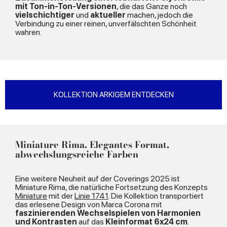
mit Ton-in-Ton-Versionen
, die das Ganze noch
vielschichtiger
und
aktueller
machen, jedoch die
Verbindung zu einer reinen, unverfälschten Schönheit
wahren.
KOLLEKTION ARKIGEM ENTDECKEN
Miniature Rima. Elegantes Format,
abwechslungsreiche Farben
Eine weitere Neuheit auf der Coverings 2025 ist
Miniature Rima, die natürliche Fortsetzung des Konzepts
Miniature
mit der
Linie 1741
. Die Kollektion transportiert
das erlesene Design von Marca Corona mit
faszinierenden Wechselspielen von Harmonien
und Kontrasten
auf das
Kleinformat 6x24 cm
.