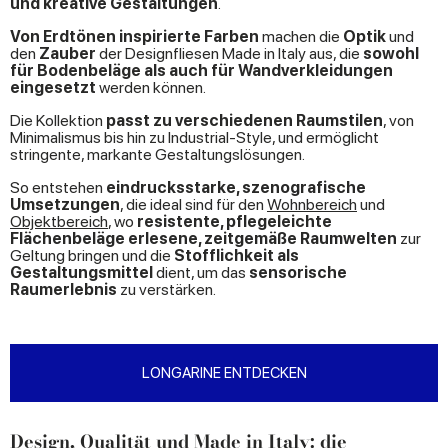
und kreative Gestaltungen
.
Von Erdtönen inspirierte Farben
machen die
Optik
und
den
Zauber
der Designfliesen Made in Italy aus, die
sowohl
für Bodenbeläge als auch für Wandverkleidungen
eingesetzt
werden können.
Die Kollektion
passt zu verschiedenen Raumstilen
, von
Minimalismus bis hin zu Industrial-Style, und ermöglicht
stringente, markante Gestaltungslösungen.​
So entstehen
eindrucksstarke, szenografische
Umsetzungen
, die ideal sind für den
Wohnbereich
und
Objektbereich
, wo
resistente, pflegeleichte
Flächenbeläge erlesene, zeitgemäße Raumwelten
zur
Geltung bringen und die
Stofflichkeit als
Gestaltungsmittel
dient, um das
sensorische
Raumerlebnis
zu verstärken.
LONGARINE ENTDECKEN
Design, Qualität und Made in Italy: die