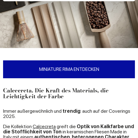
We use cookies to personalise content and ads, to
provide social media features and to analyse our traffic.
We also share information about your use of our site with
our social media, advertising and analytics partners who
may combine it with other information that you’ve
provided to them or that they’ve collected from your use
of their services.
MINIATURE RIMA ENTDECKEN
Calcecreta. Die Kraft des Materials, die
Leichtigkeit der Farbe
Immer außergewöhnlich und
trendig
: auch auf der Coverings
2025.
Die Kollektion
Calcecreta
greift die
Optik von Kalkfarbe und
die Stofflichkeit von Ton
in keramischen Fliesen Made in
Italy mit einem
authentischen, heterogenen Charakter