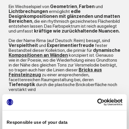
Ein Wechselspiel von
Geometrien
,
Farben
und
Lichtbrechungen
ermöglicht
edle
Designkompositionen
mit glänzenden und matten
Bereichen
, die ein rhythmisch gezeichnetes Flächenbild
entstehen lassen. Das Farbspektrum ist reich ausgelegt
und umfasst
kräftige wie zurückhaltende Nuancen.
Die der Name Rima (auf Deutsch: Reim) besagt, sind
Verspieltheit
und
Experimentierfreude
fester
Bestandteil dieser Kollektion, die primär für
dynamische
Kompositionen an Wänden
konzipiert ist. Genauso
wie in der Poesie, wo die Wiederholung eines Grundtons
in der Nähe des gleichen Tons zur Versmelodie beiträgt,
so tragen auch hier die Linien dieser
Bricks aus
Feinsteinzeug
zu einer ansprechenden,
facettenreichen Raumgestaltung bei, deren
Tiefenoptik
durch die plastische Brickoberfläche noch
verstärkt wird
Sie ermöglichen die
Gestaltung von
Wunderkammern
, die in alle Ecken und Enden der
Welt entführen
. Eine ganze Abfolge von Farben und
Spiegelungen
interpretiert unterschiedliche
Lebensarten und Stilwelten
.
Responsible use of your data