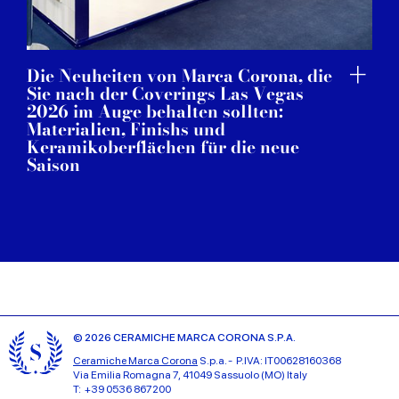
Die Neuheiten von Marca Corona, die
Sie nach der Coverings Las Vegas
2026 im Auge behalten sollten:
Materialien, Finishs und
Keramikoberflächen für die neue
Saison
© 2026 CERAMICHE MARCA CORONA S.P.A.
Ceramiche Marca Corona
S.p.a. - P.IVA: IT00628160368
Via Emilia Romagna 7, 41049 Sassuolo (MO) Italy
T: +39 0536 867200