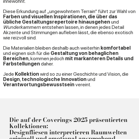
innewohnt.
Diese Erkundung auf „ungewohntem Terrain“ führt zur Wahl von
Farben und visuellen Inspirationen, die über das
übliche Gestaltungsrepertoire hinausgehen
und
Wunderkammern
entstehen lassen, in denen jedes Detail
Akzente und Stimmungen aufleben lässt, die ebenso exotisch
wie reizvoll sind.
Die Materialien bleiben deshalb auch weiterhin
komfortabel
und eignen sich für die
Gestaltung von behaglichen
Bereichen
, kommen jedoch
mit markanteren Details und
Farbstellungen
daher.
Jede
Kollektion
wird so zu einer Geschichte und Vision, die
Design
,
technologische Innovation
und
Verantwortungsbewusstsein
vereint.
Die auf der Coverings 2025 präsentierten
Kollektionen:
Designfliesen interpretieren Raumwelten
originell und emotional ansprechend