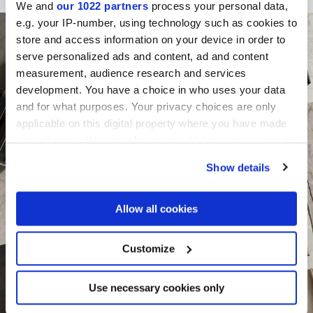
We and
our 1022 partners
process your personal data,
e.g. your IP-number, using technology such as cookies to
store and access information on your device in order to
serve personalized ads and content, ad and content
measurement, audience research and services
development. You have a choice in who uses your data
and for what purposes. Your privacy choices are only
applicable on this digital property where you have made
your choices. You can change or withdraw your consent
any time from the Cookie Declaration or by clicking on
Show details
the Privacy trigger icon.
If you allow, we would also like to:
Allow all cookies
Collect information about your geographical
location which can be accurate to within several
meters
Customize
Identify your device by actively scanning it for
specific characteristics (fingerprinting)
Find out more about how your personal data is processed
Use necessary cookies only
and set your preferences in the
details section
.