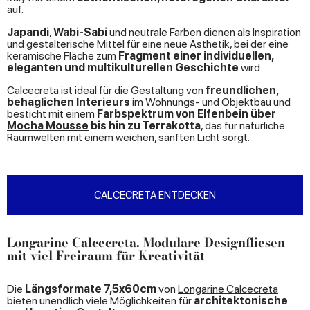
auf.
Japandi
,
Wabi-Sabi
und neutrale Farben dienen als Inspiration
und gestalterische Mittel für eine neue Ästhetik, bei der eine
keramische Fläche zum
Fragment einer individuellen,
eleganten und multikulturellen Geschichte
wird.
Calcecreta ist ideal für die Gestaltung von
freundlichen,
behaglichen Interieurs
im Wohnungs- und Objektbau und
besticht mit einem
Farbspektrum von Elfenbein über
Mocha Mousse
bis hin zu Terrakotta
, das für natürliche
Raumwelten mit einem weichen, sanften Licht sorgt.
CALCECRETA ENTDECKEN
Longarine Calcecreta. Modulare Designfliesen
mit viel Freiraum für Kreativität
Die
Längsformate 7,5x60cm
von
Longarine Calcecreta
bieten unendlich viele Möglichkeiten für
architektonische