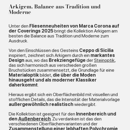
Arkigem. Balance aus Tradition und
Moderne
Unter den
Fliesenneuheiten von Marca Corona auf
der Coverings 2025
bringt die Kollektion Arkigem am
besten die Balance aus Tradition und Moderne zum
Ausdruck.
Von den Einschlüssen des Gesteins
Ceppo di Sicilia
inspiriert,
zeichnet sich Arkigem durch ein
markantes
Design
aus, wo das
Brekziengefüge
der
Steinoptik
,
das sich harmonisch aus verschieden großen
Bruchstücken zusammensetzt, die Grundlage für eine
Materialoptik
bildet,
die über die Moden
hinausgeht und als moderner Klassiker
daherkommt
.
Hieraus ergibt sich ein Oberflächenbild mit visuellen und
stofflichen Details, das die Intensität der Materialvorlage
außergewöhnlich realistisch
wiedergibt.
Die Kollektion ist geeignet für den
Innenbereich und
den
Außenbereich
. Zu verdanken ist das den
verschiedenen Oberflächenvarianten und der
Zusammenstellung einer lebhaften Polychromie